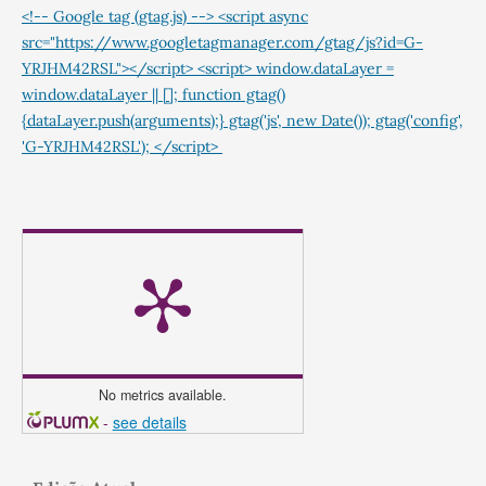
<!-- Google tag (gtag.js) --> <script async
src="https://www.googletagmanager.com/gtag/js?id=G-
YRJHM42RSL"></script> <script> window.dataLayer =
window.dataLayer || []; function gtag()
{dataLayer.push(arguments);} gtag('js', new Date()); gtag('config',
'G-YRJHM42RSL'); </script>
No metrics available.
-
see details