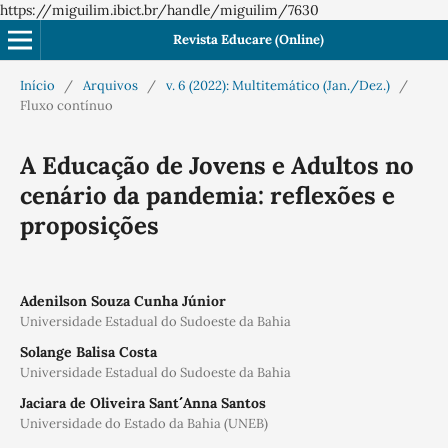
https://miguilim.ibict.br/handle/miguilim/7630
Revista Educare (Online)
Início
/
Arquivos
/
v. 6 (2022): Multitemático (Jan./Dez.)
/
Fluxo contínuo
A Educação de Jovens e Adultos no
cenário da pandemia: reflexões e
proposições
Adenilson Souza Cunha Júnior
Universidade Estadual do Sudoeste da Bahia
Solange Balisa Costa
Universidade Estadual do Sudoeste da Bahia
Jaciara de Oliveira Sant´´ Anna Santos
Universidade do Estado da Bahia (UNEB)