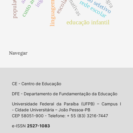
linguagem inclusiva
processo seletivo
escola
rede escolar
educação infantil
Navegar
CE - Centro de Educação
DFE - Departamento de Fundamentação da Educação
Universidade Federal da Paraíba (UFPB) – Campus I
- Cidade Universitária – João Pessoa-PB
CEP 58051-900 - Telefone: + 55 (83) 3216-7447
e-ISSN
2527-1083