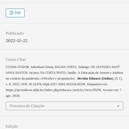
Pdf
Publicado
2022-12-22
Como Citar
CUNHA JÚNIOR, Adenilson Souza; BALISA COSTA, Solange; DE OLIVEIRA SANT´´
ANNA SANTOS, Jaciara; DA COSTA PINTO, Janille. A Educação de Jovens e Adultos
no cenário da pandemia: reflexões e proposições .
Revista Educare (Online)
,
[S. l.]
,
v. 6, 2022. DOI: 10.22478/ufpb.2527-1083.2022v6.65291. Disponível em:
https://periodicos.ufpb.br/index.php/educare/article/view/65291. Acesso em: 7
ago. 2026.
Fomatos de Citação
Edição