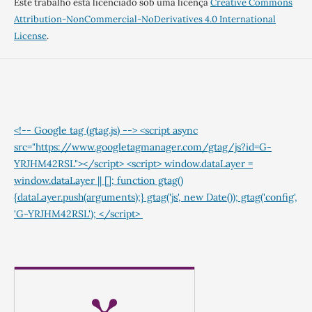
Este trabalho está licenciado sob uma licença
Creative Commons
Attribution-NonCommercial-NoDerivatives 4.0 International
License
.
<!-- Google tag (gtag.js) --> <script async
src="https://www.googletagmanager.com/gtag/js?id=G-
YRJHM42RSL"></script> <script> window.dataLayer =
window.dataLayer || []; function gtag()
{dataLayer.push(arguments);} gtag('js', new Date()); gtag('config',
'G-YRJHM42RSL'); </script>