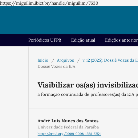
https://miguilim.ibict.br/handle/miguilim/7630
Periódicos UFPB
Edição atual
Edições anterio
Início
/
Arquivos
/
v. 12 (2025): Dossiê Vozes da 
Dossiê Vozes da EJA
Visibilizar os(as) invisibiliza
a formação continuada de professores(as) da EJA 
André Luís Nunes dos Santos
Universidade Federal da Paraíba
https://orcid.org/0009-0008-1258-6754