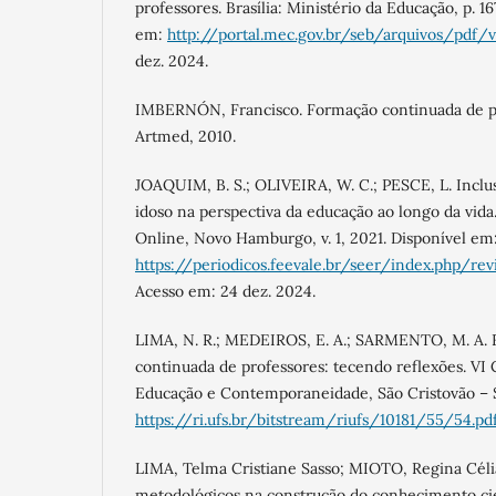
professores. Brasília: Ministério da Educação, p. 1
em:
http://portal.mec.gov.br/seb/arquivos/pdf/v
dez. 2024.
IMBERNÓN, Francisco. Formação continuada de pr
Artmed, 2010.
JOAQUIM, B. S.; OLIVEIRA, W. C.; PESCE, L. Inclus
idoso na perspectiva da educação ao longo da vid
Online, Novo Hamburgo, v. 1, 2021. Disponível em
https://periodicos.feevale.br/seer/index.php/r
Acesso em: 24 dez. 2024.
LIMA, N. R.; MEDEIROS, E. A.; SARMENTO, M. A. F
continuada de professores: tecendo reflexões. VI 
Educação e Contemporaneidade, São Cristovão – S
https://ri.ufs.br/bitstream/riufs/10181/55/54.pd
LIMA, Telma Cristiane Sasso; MIOTO, Regina Cél
metodológicos na construção do conhecimento cien