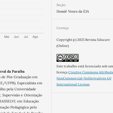
Seção
Dossiê Vozes da EJA
Licença
Copyright (c) 2025 Revista Educare
(Online)
Este trabalho está licenciado sob u
ral da Paraíba
licença
Creative Commons Attributi
a de Pós-Graduação em
NonCommercial-NoDerivatives 4.0
GE/UFPB). Especialista em
International License
.
lho pela Universidade
r, Supervisão e Orientação
UNIASSELVI; em Educação
enação Pedagógica pelo