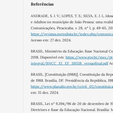
Referências
ANDRADE, S. J. V.; LOPES, T. S.; SILVA, E. J. L. Id
e Adultos no município de João Pessoa: uma realida
Comunicações, Piracicaba, v. 28, nº 1, p. 49-65, 20
https://revistas.metodista.br/index.php/comunic
Acesso em: 27 dez. 2024.
BRASIL. Ministério da Educação. Base Nacional Co
2018. Disponível em:
https://www.gov.br/mec/p
integral/BNCC_EI_EF_110518_versaofinal.pdf
Ac
BRASIL. [Constituição (1988)]. Constituição da Rep
de 1988. Brasília, DF: Presidência da República, 19
https://www.planalto.gov.br/ccivil_03/constituic
em: 15 dez. 2024.
BRASIL. Lei n° 9.394/96 de 20 de dezembro de 19
Diretrizes e Base da Educação Nacional. Brasília: