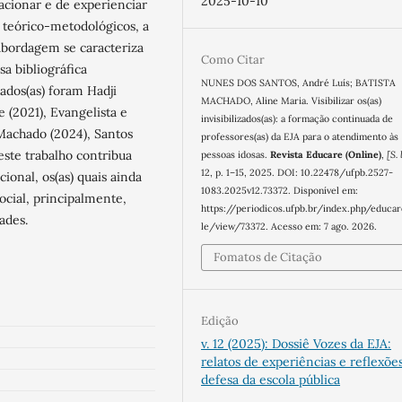
2025-10-10
acionar e de experienciar
s teórico-metodológicos, a
a abordagem se caracteriza
Como Citar
isa bibliográfica
NUNES DOS SANTOS, André Luís; BATISTA
iados(as) foram Hadji
MACHADO, Aline Maria. Visibilizar os(as)
 (2021), Evangelista e
invisibilizados(as): a formação continuada de
 Machado (2024), Santos
professores(as) da EJA para o atendimento às
este trabalho contribua
pessoas idosas.
Revista Educare (Online)
,
[S. 
12, p. 1–15, 2025. DOI: 10.22478/ufpb.2527-
ional, os(as) quais ainda
1083.2025v12.73372. Disponível em:
cial, principalmente,
https://periodicos.ufpb.br/index.php/educar
ades.
le/view/73372. Acesso em: 7 ago. 2026.
Fomatos de Citação
Edição
v. 12 (2025): Dossiê Vozes da EJA:
relatos de experiências e reflexõ
defesa da escola pública