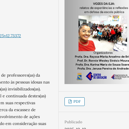
25v12.73372
de professores(as) da
ento às pessoas idosas nas
as) invisibilizados(as).
l e continuada destes(as)
PDF
em suas respectivas
erca da escassez de
nvolvimento de ações
Publicado
ando em consideração suas