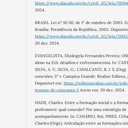
https://www.planalto.gov.br/ccivil_03/leis/l939
2024.
BRASIL. Lei nº 10.741, de 1º de outubro de 2003. E
Brasília: Presidência da República, 2003. Disponív
https://www.planalto.gov.br/ccivil_03/leis/2003
20 dez. 2024.
EVANGELISTA, Elizângela Fernandes Pereira; OSÓ
idoso na EJA: desafios e enfrentamentos. In: CASTR
SILVA, A. V.; SILVA, G.; CAVALCANTI, R. J. S. (Org
conexões. 3º v. Campina Grande: Realize Editora, 
Disponível em:
https://editorarealize.com.br/ed
tempos-de-conexoes-3
Aceso em: 20 dez. 2024.
HADJI, Charles. Entre a formação inicial e a form
professores: qual conexão? Por uma estratégia d
acompanhamento. In: CANÁRIO, Rui; PIRES, Célia
Charles (Orgs.). Articulação entre as formações in