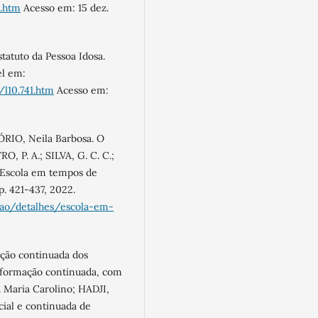
4.htm
Acesso em: 15 dez.
statuto da Pessoa Idosa.
el em:
/l10.741.htm
Acesso em:
RIO, Neila Barbosa. O
O, P. A.; SILVA, G. C. C.;
). Escola em tempos de
p. 421-437, 2022.
icao/detalhes/escola-em-
ação continuada dos
e formação continuada, com
 Maria Carolino; HADJI,
icial e continuada de