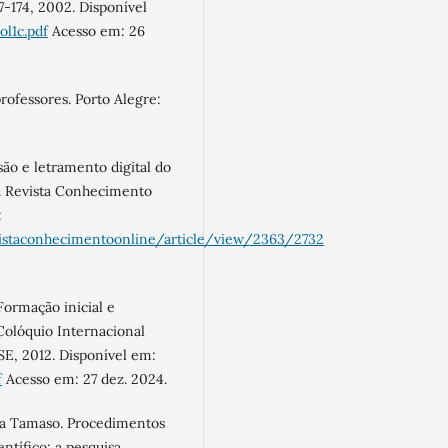
67-174, 2002. Disponível
ol1c.pdf
Acesso em: 26
ofessores. Porto Alegre:
ão e letramento digital do
a. Revista Conhecimento
:
evistaconhecimentoonline/article/view/2363/2732
ormação inicial e
Colóquio Internacional
E, 2012. Disponível em:
f
Acesso em: 27 dez. 2024.
ia Tamaso. Procedimentos
tífico: a pesquisa