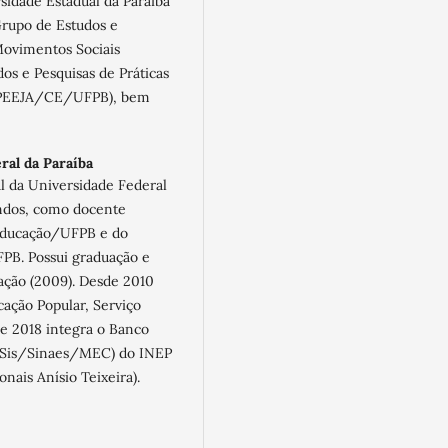
idade Estadual da Paraíba
rupo de Estudos e
Movimentos Sociais
 e Pesquisas de Práticas
EPPEEJA/CE/UFPB), bem
ral da Paraíba
al da Universidade Federal
andos, como docente
Educação/UFPB e do
PB. Possui graduação e
ação (2009). Desde 2010
ação Popular, Serviço
e 2018 integra o Banco
BASis/Sinaes/MEC) do INEP
nais Anísio Teixeira).