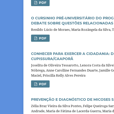
PDF
O CURSINHO PRÉ-UNIVERSITÁRIO DO PROG
DEBATE SOBRE QUESTÕES RELACIONADAS
Renildo Lúcio de Moraes, Maria Rozângela da Silva, 
PDF
CONHECER PARA EXERCER A CIDADANIA: 
CUPISSURA/CAAPORÃ
Joselita de Oliveira Tessarotto, Lenora Costa da Silv
Nóbrega, Anne Carolline Fernandes Duarte, Jamille G
Maciel, Priscilla Kelly Alves Pereira
PDF
PREVENÇÃO E DIAGNÓSTICO DE MICOSES S
Zélia Braz Vieira da Silva Pontes, Felipe Queiroga S
Andrade, Maria de Fátima de Lacerda Guerra, Maria d