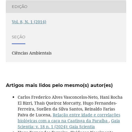
EDIÇÃO
Vol. 8, N. 1 (2014)
SEÇÃO
Ciências Ambientais
Artigos mais lidos pelo mesmo(s) autor(es)
Carlos Frederico Alves Vasconcelos-Neto, Hani Rocha
El Bizri, Thaís Queiroz Morcatty, Hugo Fernandes-
Ferreira, Suellen da Silva Santos, Reinaldo Farias
Paiva de Lucena,
Relação entre idade e correlações
biológicas com a caça na Caatinga da Paraíba
,
Gaia
Scientia: v. 18 n. 1 (2024): Gaia Scientia