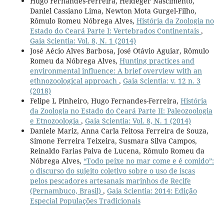
Hugo Fernandes-Ferreira, Heideger Nascimento,
Daniel Cassiano Lima, Newton Mota Gurgel-Filho,
Rômulo Romeu Nóbrega Alves,
História da Zoologia no
Estado do Ceará Parte I: Vertebrados Continentais
,
Gaia Scientia: Vol. 8, N. 1 (2014)
José Aécio Alves Barbosa, José Otávio Aguiar, Rômulo
Romeu da Nóbrega Alves,
Hunting practices and
environmental influence: A brief overview with an
ethnozoological approach
,
Gaia Scientia: v. 12 n. 3
(2018)
Felipe L Pinheiro, Hugo Fernandes-Ferreira,
História
da Zoologia no Estado do Ceará Parte II: Paleozoologia
e Etnozoologia
,
Gaia Scientia: Vol. 8, N. 1 (2014)
Daniele Mariz, Anna Carla Feitosa Ferreira de Souza,
Simone Ferreira Teixeira, Susmara Silva Campos,
Reinaldo Farias Paiva de Lucena, Rômulo Romeu da
Nóbrega Alves,
“Todo peixe no mar come e é comido”:
o discurso do sujeito coletivo sobre o uso de iscas
pelos pescadores artesanais marinhos de Recife
(Pernambuco, Brasil)
,
Gaia Scientia: 2014: Edição
Especial Populações Tradicionais