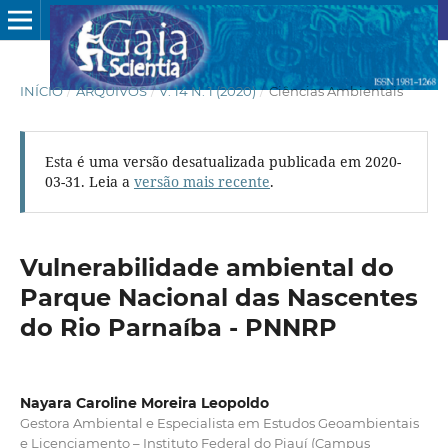
INÍCIO
/
ARQUIVOS
/
V. 14 N. 1 (2020)
/
Ciências Ambientais
Esta é uma versão desatualizada publicada em 2020-
03-31. Leia a
versão mais recente
.
Vulnerabilidade ambiental do
Parque Nacional das Nascentes
do Rio Parnaíba - PNNRP
Nayara Caroline Moreira Leopoldo
Gestora Ambiental e Especialista em Estudos Geoambientais
e Licenciamento – Instituto Federal do Piauí (Campus