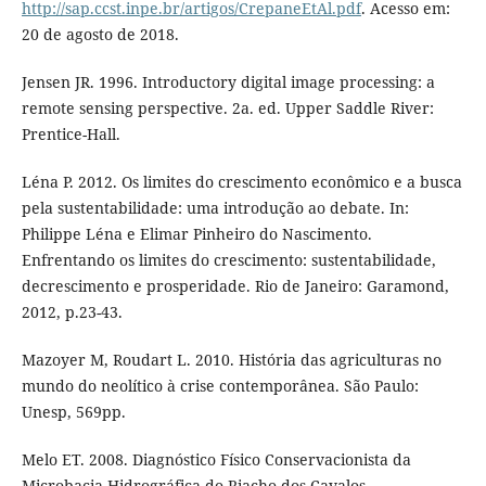
http://sap.ccst.inpe.br/artigos/CrepaneEtAl.pdf
. Acesso em:
20 de agosto de 2018.
Jensen JR. 1996. Introductory digital image processing: a
remote sensing perspective. 2a. ed. Upper Saddle River:
Prentice-Hall.
Léna P. 2012. Os limites do crescimento econômico e a busca
pela sustentabilidade: uma introdução ao debate. In:
Philippe Léna e Elimar Pinheiro do Nascimento.
Enfrentando os limites do crescimento: sustentabilidade,
decrescimento e prosperidade. Rio de Janeiro: Garamond,
2012, p.23-43.
Mazoyer M, Roudart L. 2010. História das agriculturas no
mundo do neolítico à crise contemporânea. São Paulo:
Unesp, 569pp.
Melo ET. 2008. Diagnóstico Físico Conservacionista da
Microbacia Hidrográfica do Riacho dos Cavalos –