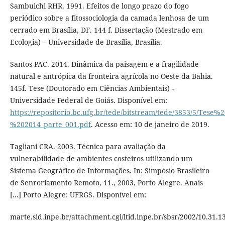
Sambuichi RHR. 1991. Efeitos de longo prazo do fogo
periódico sobre a fitossociologia da camada lenhosa de um
cerrado em Brasília, DF. 144 f. Dissertação (Mestrado em
Ecologia) – Universidade de Brasília, Brasília.
Santos PAC. 2014. Dinâmica da paisagem e a fragilidade
natural e antrópica da fronteira agrícola no Oeste da Bahia.
145f. Tese (Doutorado em Ciências Ambientais) -
Universidade Federal de Goiás. Disponível em:
https://repositorio.bc.ufg.br/tede/bitstream/tede/3853/5/T
%202014_parte_001.pdf
. Acesso em: 10 de janeiro de 2019.
Tagliani CRA. 2003. Técnica para avaliação da
vulnerabilidade de ambientes costeiros utilizando um
Sistema Geográfico de Informações. In: Simpósio Brasileiro
de Senroriamento Remoto, 11., 2003, Porto Alegre. Anais
[...] Porto Alegre: UFRGS. Disponível em:
marte.sid.inpe.br/attachment.cgi/ltid.inpe.br/sbsr/2002/10.31.13