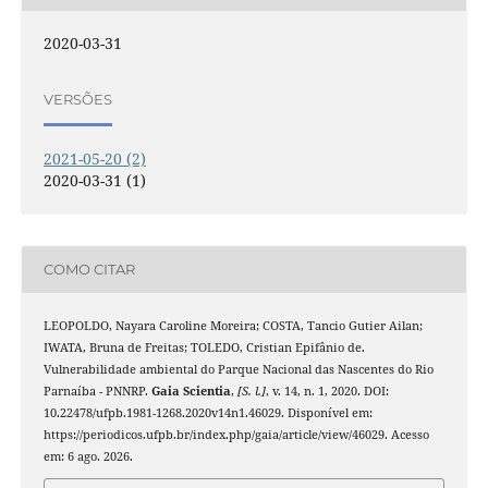
2020-03-31
VERSÕES
2021-05-20 (2)
2020-03-31 (1)
COMO CITAR
LEOPOLDO, Nayara Caroline Moreira; COSTA, Tancio Gutier Ailan;
IWATA, Bruna de Freitas; TOLEDO, Cristian Epifânio de.
Vulnerabilidade ambiental do Parque Nacional das Nascentes do Rio
Parnaíba - PNNRP.
Gaia Scientia
,
[S. l.]
, v. 14, n. 1, 2020. DOI:
10.22478/ufpb.1981-1268.2020v14n1.46029. Disponível em:
https://periodicos.ufpb.br/index.php/gaia/article/view/46029. Acesso
em: 6 ago. 2026.