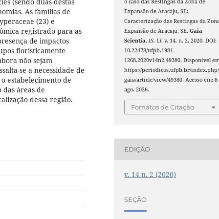
ies (sendo duas destas
o caso das Restingas da Zona de
onomias. As famílias de
Expansão de Aracaju, SE:
Cyperaceae (23) e
Caracterização das Restingas da Zon
nômica registrado para as
Expansão de Aracaju, SE.
Gaia
presença de impactos
Scientia
,
[S. l.]
, v. 14, n. 2, 2020. DOI:
upos floristicamente
10.22478/ufpb.1981-
embora não sejam
1268.2020v14n2.49380. Disponível em
essalta-se a necessidade de
https://periodicos.ufpb.br/index.php
 o estabelecimento de
gaia/article/view/49380. Acesso em: 8
 das áreas de
ago. 2026.
alização dessa região.
Fomatos de Citação
EDIÇÃO
v. 14 n. 2 (2020)
SEÇÃO