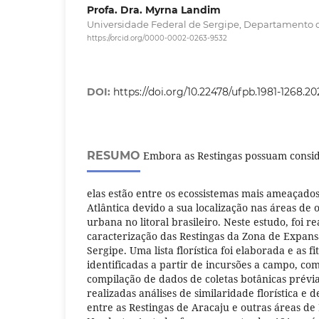
Profa. Dra. Myrna Landim
Universidade Federal de Sergipe, Departamento 
https://orcid.org/0000-0002-0263-9532
DOI:
https://doi.org/10.22478/ufpb.1981-1268.
RESUMO
Embora as Restingas possuam consid
elas estão entre os ecossistemas mais ameaçado
Atlântica devido a sua localização nas áreas de
urbana no litoral brasileiro. Neste estudo, foi r
caracterização das Restingas da Zona de Expans
Sergipe. Uma lista florística foi elaborada e as f
identificadas a partir de incursões a campo, c
compilação de dados de coletas botânicas prévia
realizadas análises de similaridade florística e 
entre as Restingas de Aracaju e outras áreas de