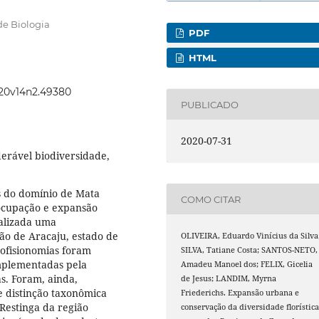
de Biologia
PDF
HTML
2020v14n2.49380
PUBLICADO
2020-07-31
erável biodiversidade,
s do domínio de Mata
COMO CITAR
 ocupação e expansão
ealizada uma
ão de Aracaju, estado de
OLIVEIRA, Eduardo Vinícius da Silva
itofisionomias foram
SILVA, Tatiane Costa; SANTOS-NETO,
omplementadas pela
Amadeu Manoel dos; FELIX, Gicelia
s. Foram, ainda,
de Jesus; LANDIM, Myrna
de distinção taxonômica
Friederichs. Expansão urbana e
 Restinga da região
conservação da diversidade florística