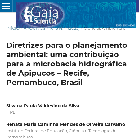
INÍCIO
/
ARQUIVOS
/
V. 16 N. 4 (2022)
/
Ciências Ambientais
Diretrizes para o planejamento
ambiental: uma contribuição
para a microbacia hidrográfica
de Apipucos – Recife,
Pernambuco, Brasil
Silvana Paula Valdevino da Silva
IFPE
Renata Maria Caminha Mendes de Oliveira Carvalho
Instituto Federal de Educação, Ciência e Tecnologia de
Pernambuco