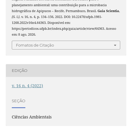
planejamento ambiental: uma contribuição para a microbacia
hidrográfica de Apipucos – Recife, Pernambuco, Brasil.
Gaia Scientia
,
[S. l.]
, v. 16, n. 4, p. 134–156, 2022. DOI: 10.22478/ufpb.1981-
1268.2022v16n4.64363. Disponível em:
https://periodicos.ufpb.br/index.php/gaia/article/view/64363. Acesso
em: 8 ago. 2026.
Fomatos de Citação
EDIÇÃO
v. 16 n. 4 (2022)
SEÇÃO
Ciências Ambientais