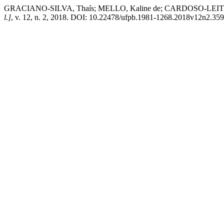
GRACIANO-SILVA, Thaís; MELLO, Kaline de; CARDOSO-LEITE, Eliana. 
l.]
, v. 12, n. 2, 2018. DOI: 10.22478/ufpb.1981-1268.2018v12n2.35991