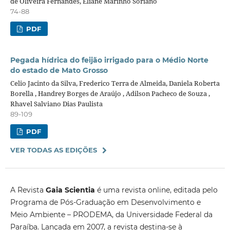
de Oliveira Fernandes, Eliane Marinho Soriano
74-88
PDF
Pegada hídrica do feijão irrigado para o Médio Norte
do estado de Mato Grosso
Celio Jacinto da Silva, Frederico Terra de Almeida, Daniela Roberta
Borella , Handrey Borges de Araújo , Adilson Pacheco de Souza ,
Rhavel Salviano Dias Paulista
89-109
PDF
VER TODAS AS EDIÇÕES
A Revista
Gaia Scientia
é uma revista online, editada pelo
Programa de Pós-Graduação em Desenvolvimento e
Meio Ambiente – PRODEMA, da Universidade Federal da
Paraíba. Lançada em 2007, a revista destina-se à