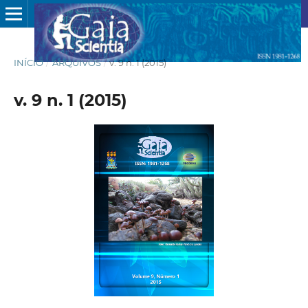
INÍCIO
/
ARQUIVOS
/
v. 9 n. 1 (2015)
v. 9 n. 1 (2015)