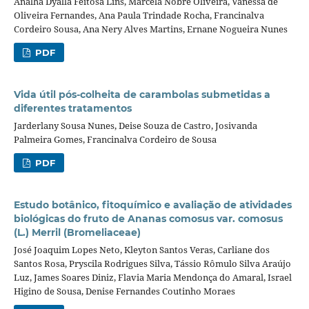
Analha Dyalla Feitosa Lins, Marcela Nobre Oliveira, Vanessa de
Oliveira Fernandes, Ana Paula Trindade Rocha, Francinalva
Cordeiro Sousa, Ana Nery Alves Martins, Ernane Nogueira Nunes
PDF
Vida útil pós-colheita de carambolas submetidas a
diferentes tratamentos
Jarderlany Sousa Nunes, Deise Souza de Castro, Josivanda
Palmeira Gomes, Francinalva Cordeiro de Sousa
PDF
Estudo botânico, fitoquímico e avaliação de atividades
biológicas do fruto de Ananas comosus var. comosus
(L.) Merril (Bromeliaceae)
José Joaquim Lopes Neto, Kleyton Santos Veras, Carliane dos
Santos Rosa, Pryscila Rodrigues Silva, Tássio Rômulo Silva Araújo
Luz, James Soares Diniz, Flavia Maria Mendonça do Amaral, Israel
Higino de Sousa, Denise Fernandes Coutinho Moraes