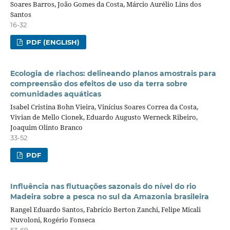
Soares Barros, João Gomes da Costa, Márcio Aurélio Lins dos
Santos
16-32
PDF (ENGLISH)
Ecologia de riachos: delineando planos amostrais para
compreensão dos efeitos de uso da terra sobre
comunidades aquáticas
Isabel Cristina Bohn Vieira, Vinícius Soares Correa da Costa,
Vivian de Mello Cionek, Eduardo Augusto Werneck Ribeiro,
Joaquim Olinto Branco
33-52
PDF
Influência nas flutuações sazonais do nível do rio
Madeira sobre a pesca no sul da Amazonia brasileira
Rangel Eduardo Santos, Fabrício Berton Zanchi, Felipe Micali
Nuvoloni, Rogério Fonseca
53-69