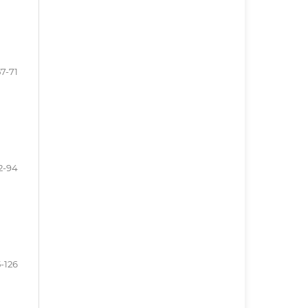
57-71
2-94
-126