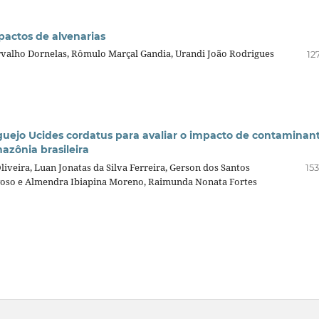
pactos de alvenarias
arvalho Dornelas, Rômulo Marçal Gandia, Urandi João Rodrigues
12
uejo Ucides cordatus para avaliar o impacto de contaminan
zônia brasileira
iveira, Luan Jonatas da Silva Ferreira, Gerson dos Santos
15
Gayoso e Almendra Ibiapina Moreno, Raimunda Nonata Fortes