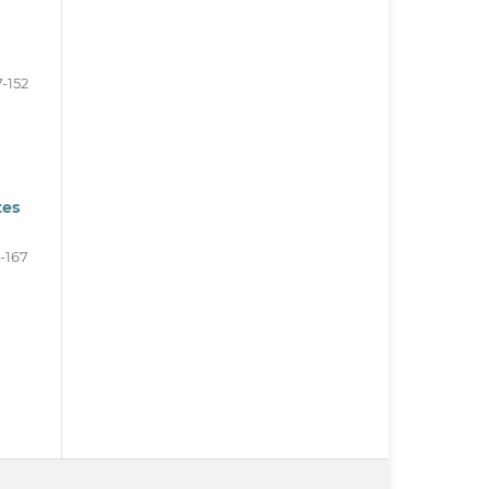
7-152
tes
3-167