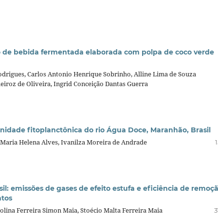
o de bebida fermentada elaborada com polpa de coco verde
Rodrigues, Carlos Antonio Henrique Sobrinho, Alline Lima de Souza
ueiroz de Oliveira, Ingrid Conceição Dantas Guerra
idade fitoplanctônica do rio Água Doce, Maranhão, Brasil
 Maria Helena Alves, Ivanilza Moreira de Andrade
il: emissões de gases de efeito estufa e eficiência de remoç
ntos
olina Ferreira Simon Maia, Stoécio Malta Ferreira Maia
3