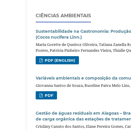
CIÊNCIAS AMBIENTAIS
Sustentabilidade na Gastronomia: Produçã
(Cocos nucifera Linn.)
Maria Gorette de Queiroz Oliveira, Tatiana Zanella 
Pontes, Patrícia Pinheiro Fernandes Vieira, Thialle Q
PDF (ENGLISH)
Variáveis ambientais e composição da comun
Giovanna Santos de Souza, Ruceline Paiva Melo Lins,
PDF
Gestão de águas residuais em Alagoas – Bras
de carga orgânica das estações de tratame
Crislâny Canuto dos Santos, Elane Pereira Gomes, Car