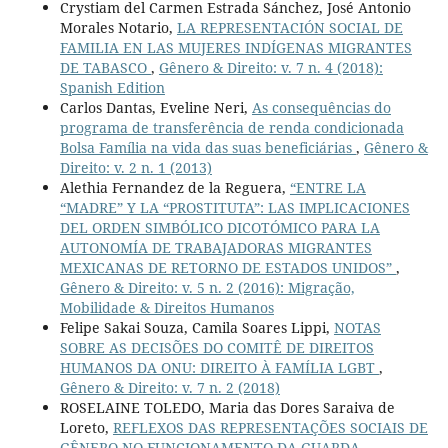
Crystiam del Carmen Estrada Sánchez, José Antonio
Morales Notario,
LA REPRESENTACIÓN SOCIAL DE
FAMILIA EN LAS MUJERES INDÍGENAS MIGRANTES
DE TABASCO
,
Gênero & Direito: v. 7 n. 4 (2018):
Spanish Edition
Carlos Dantas, Eveline Neri,
As consequências do
programa de transferência de renda condicionada
Bolsa Família na vida das suas beneficiárias
,
Gênero &
Direito: v. 2 n. 1 (2013)
Alethia Fernandez de la Reguera,
“ENTRE LA
“MADRE” Y LA “PROSTITUTA”: LAS IMPLICACIONES
DEL ORDEN SIMBÓLICO DICOTÓMICO PARA LA
AUTONOMÍA DE TRABAJADORAS MIGRANTES
MEXICANAS DE RETORNO DE ESTADOS UNIDOS”
,
Gênero & Direito: v. 5 n. 2 (2016): Migração,
Mobilidade & Direitos Humanos
Felipe Sakai Souza, Camila Soares Lippi,
NOTAS
SOBRE AS DECISÕES DO COMITÊ DE DIREITOS
HUMANOS DA ONU: DIREITO À FAMÍLIA LGBT
,
Gênero & Direito: v. 7 n. 2 (2018)
ROSELAINE TOLEDO, Maria das Dores Saraiva de
Loreto,
REFLEXOS DAS REPRESENTAÇÕES SOCIAIS DE
GÊNERO NO FUNCIONAMENTO DA GUARDA