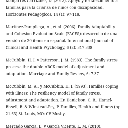
Manjarrés Carrizales, D. (2012). Apoyo y fortalecimiento a
familias para la crianza de niños con discapacidad.
Horizontes Pedagógicos, 14 (1): 97-118.
Martínez-Pampliega, A., et al. (2006). Family Adaptability
and Cohesion Evaluation Scale (FACES): desarrollo de una
versión de 20 items en español. International Journal of
Clinical and Health Psychology, 6 (2): 317-338
McCubbin, H. I. y Patterson, J. M. (1983). The family stress
process: the double ABCX model of adjustment and
adaptation. Marriage and Family Review, 6: 7-37
McCubbin, M. A., y McCubbin, H. I. (1993). Families coping
with illness: The resiliency model of family stress,
adjustment and adaptation. En Danielson, C. B., Hamel-
Bissell, B. & Winstead-Fry, P. Families, Health and Illness (pp.
21-63) St. Louis, MO: CV Mosby.
Mercado García, E. y García Vicente, L. M. (2010).