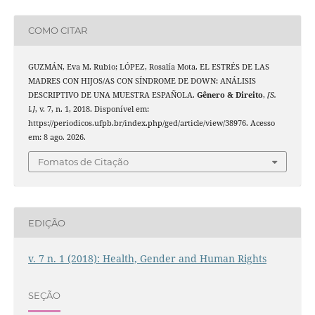
COMO CITAR
GUZMÁN, Eva M. Rubio; LÓPEZ, Rosalía Mota. EL ESTRÉS DE LAS
MADRES CON HIJOS/AS CON SÍNDROME DE DOWN: ANÁLISIS
DESCRIPTIVO DE UNA MUESTRA ESPAÑOLA.
Gênero & Direito
,
[S.
l.]
, v. 7, n. 1, 2018. Disponível em:
https://periodicos.ufpb.br/index.php/ged/article/view/38976. Acesso
em: 8 ago. 2026.
Fomatos de Citação
EDIÇÃO
v. 7 n. 1 (2018): Health, Gender and Human Rights
SEÇÃO