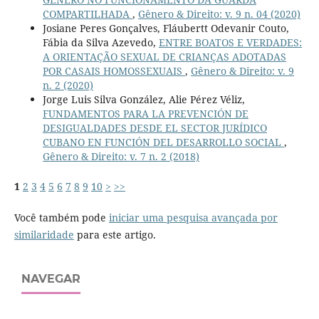
COMPARTILHADA
,
Gênero & Direito: v. 9 n. 04 (2020)
Josiane Peres Gonçalves, Fláubertt Odevanir Couto,
Fábia da Silva Azevedo,
ENTRE BOATOS E VERDADES:
A ORIENTAÇÃO SEXUAL DE CRIANÇAS ADOTADAS
POR CASAIS HOMOSSEXUAIS
,
Gênero & Direito: v. 9
n. 2 (2020)
Jorge Luis Silva González, Alie Pérez Véliz,
FUNDAMENTOS PARA LA PREVENCIÓN DE
DESIGUALDADES DESDE EL SECTOR JURÍDICO
CUBANO EN FUNCIÓN DEL DESARROLLO SOCIAL
,
Gênero & Direito: v. 7 n. 2 (2018)
1
2
3
4
5
6
7
8
9
10
>
>>
Você também pode
iniciar uma pesquisa avançada por
similaridade
para este artigo.
NAVEGAR