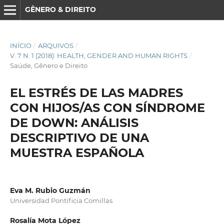
GÊNERO & DIREITO
INÍCIO
/
ARQUIVOS
/
V. 7 N. 1 (2018): HEALTH, GENDER AND HUMAN RIGHTS
/
Saúde, Gênero e Direito
EL ESTRÉS DE LAS MADRES
CON HIJOS/AS CON SÍNDROME
DE DOWN: ANÁLISIS
DESCRIPTIVO DE UNA
MUESTRA ESPAÑOLA
Eva M. Rubio Guzmán
Universidad Pontificia Comillas
Rosalía Mota López