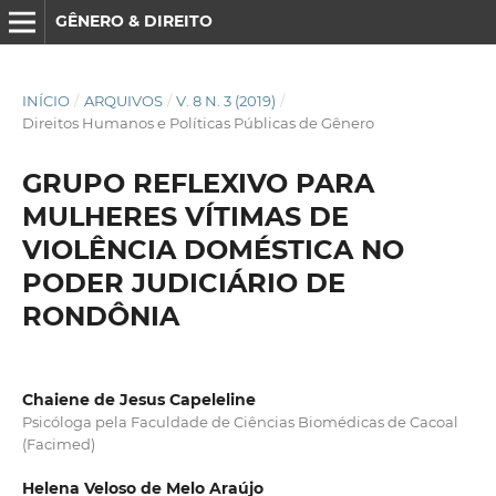
GÊNERO & DIREITO
INÍCIO
/
ARQUIVOS
/
V. 8 N. 3 (2019)
/
Direitos Humanos e Políticas Públicas de Gênero
GRUPO REFLEXIVO PARA
MULHERES VÍTIMAS DE
VIOLÊNCIA DOMÉSTICA NO
PODER JUDICIÁRIO DE
RONDÔNIA
Chaiene de Jesus Capeleline
Psicóloga pela Faculdade de Ciências Biomédicas de Cacoal
(Facimed)
Helena Veloso de Melo Araújo