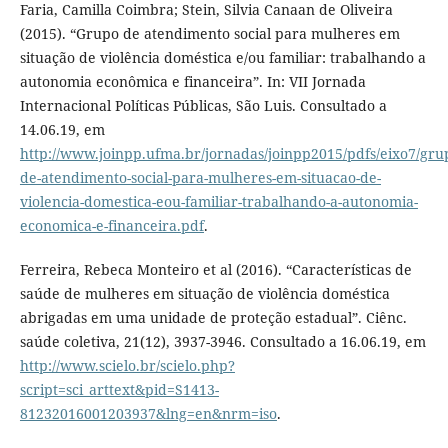
Faria, Camilla Coimbra; Stein, Silvia Canaan de Oliveira
(2015). “Grupo de atendimento social para mulheres em
situação de violência doméstica e/ou familiar: trabalhando a
autonomia econômica e financeira”. In: VII Jornada
Internacional Políticas Públicas, São Luis. Consultado a
14.06.19, em
http://www.joinpp.ufma.br/jornadas/joinpp2015/pdfs/eixo7/gru
de-atendimento-social-para-mulheres-em-situacao-de-
violencia-domestica-eou-familiar-trabalhando-a-autonomia-
economica-e-financeira.pdf
.
Ferreira, Rebeca Monteiro et al (2016). “Características de
saúde de mulheres em situação de violência doméstica
abrigadas em uma unidade de proteção estadual”. Ciênc.
saúde coletiva, 21(12), 3937-3946. Consultado a 16.06.19, em
http://www.scielo.br/scielo.php?
script=sci_arttext&pid=S1413-
81232016001203937&lng=en&nrm=iso
.