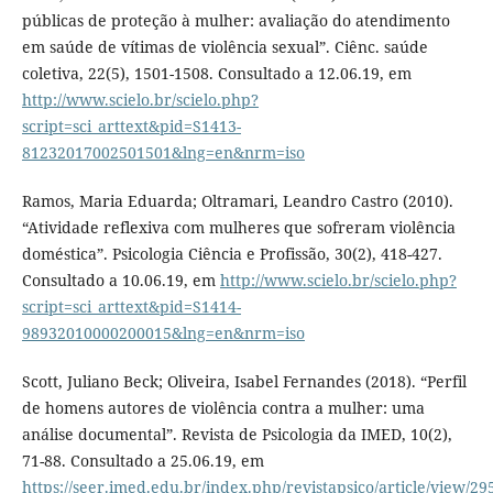
públicas de proteção à mulher: avaliação do atendimento
em saúde de vítimas de violência sexual”. Ciênc. saúde
coletiva, 22(5), 1501-1508. Consultado a 12.06.19, em
http://www.scielo.br/scielo.php?
script=sci_arttext&pid=S1413-
81232017002501501&lng=en&nrm=iso
Ramos, Maria Eduarda; Oltramari, Leandro Castro (2010).
“Atividade reflexiva com mulheres que sofreram violência
doméstica”. Psicologia Ciência e Profissão, 30(2), 418-427.
Consultado a 10.06.19, em
http://www.scielo.br/scielo.php?
script=sci_arttext&pid=S1414-
98932010000200015&lng=en&nrm=iso
Scott, Juliano Beck; Oliveira, Isabel Fernandes (2018). “Perfil
de homens autores de violência contra a mulher: uma
análise documental”. Revista de Psicologia da IMED, 10(2),
71-88. Consultado a 25.06.19, em
https://seer.imed.edu.br/index.php/revistapsico/article/view/29