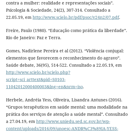
contra a mulher: realidade e representações sociais”.
Psicologia & Sociedade, 24(2), 307-314. Consultado a
22.05.19, em
http://www.scielo.br/pdf/psoc/v24n2/07.pdf
.
Freire, Paulo (1980). “Educação como prática da liberdade”.
Rio de Janeiro: Paz e Terra.
Gomes, Nadirlene Pereira et al (2012). “Violência conjugal:
elementos que favorecem o reconhecimento do agravo”.
Saúde debate, 36(95), 514-522. Consultado a 22.05.19, em
http://www.scielo.br/scielo.php?
script=sci_arttext&pid=S0103-
11042012000400003&lng=en&nrm=iso
.
Herbele, Andréia Yess, Oliveira, Lisandra Antunes (2016).
“Grupos terapêuticos em saúde mental: uma modalidade na
prática dos serviços de atenção a saúde mental”. Consultado
a 27.04.19, em
http://www.uniedu.sed.sc.gov.br/wp-
content/uploads/2016/09/unoesc-ANDR%C3%89IA-YESS-