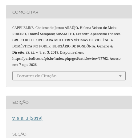
COMO CITAR
CAPELELINE, Chaiene de Jesus; ARAÚJO, Helena Veloso de Melo;
RIBEIRO, Thainá Sampaio; MISSIATTO, Leandro Aparecido Fonseca.
GRUPO REFLEXIVO PARA MULHERES VÍTIMAS DE VIOLÊNCIA
DOMÉSTICA NO PODER JUDICIÁRIO DE RONDÔNIA.
Gênero &
Direito
,
[S. l.]
, v. 8, n. 3, 2019. Disponível em:
https://periodicos.ufpb.br/index.php/ged/article/view/47762. Acesso
em: 7 ago. 2026.
Fomatos de Citação
EDIÇÃO
v. 8 n. 3 (2019)
SEÇÃO