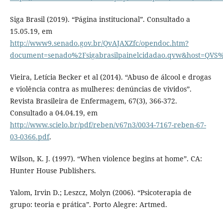
Siga Brasil (2019). “Página institucional”. Consultado a
15.05.19, em
http://www9.senado.gov.br/QvAJAXZfc/opendoc.htm?
document=senado%2Fsigabrasilpainelcidadao.qvw&host=QV
Vieira, Letícia Becker et al (2014). “Abuso de álcool e drogas
e violência contra as mulheres: denúncias de vividos”.
Revista Brasileira de Enfermagem, 67(3), 366-372.
Consultado a 04.04.19, em
http://www.scielo.br/pdf/reben/v67n3/0034-7167-reben-67-
03-0366.pdf
.
Wilson, K. J. (1997). “When violence begins at home”. CA:
Hunter House Publishers.
Yalom, Irvin D.; Leszcz, Molyn (2006). “Psicoterapia de
grupo: teoria e prática”. Porto Alegre: Artmed.