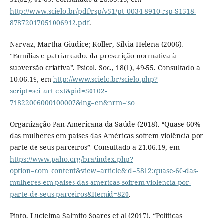
http://www.scielo.br/pdf/rsp/v51/pt_0034-8910-rsp-S1518-
87872017051006912.pdf
.
Narvaz, Martha Giudice; Koller, Sílvia Helena (2006).
“Famílias e patriarcado: da prescrição normativa à
subversão criativa”. Psicol. Soc., 18(1), 49-55. Consultado a
10.06.19, em
http://www.scielo.br/scielo.php?
script=sci_arttext&pid=S0102-
71822006000100007&lng=en&nrm=iso
Organização Pan-Americana da Saúde (2018). “Quase 60%
das mulheres em países das Américas sofrem violência por
parte de seus parceiros”. Consultado a 21.06.19, em
https://www.paho.org/bra/index.php?
option=com_content&view=article&id=5812:quase-60-das-
mulheres-em-paises-das-americas-sofrem-violencia-por-
parte-de-seus-parceiros&Itemid=820
.
Pinto, Lucielma Salmito Soares et al (2017). “Políticas