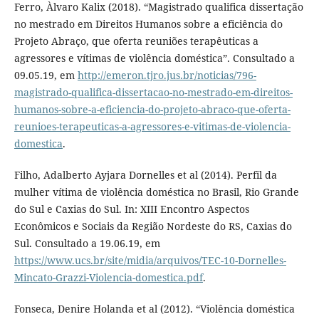
Ferro, Àlvaro Kalix (2018). “Magistrado qualifica dissertação
no mestrado em Direitos Humanos sobre a eficiência do
Projeto Abraço, que oferta reuniões terapêuticas a
agressores e vítimas de violência doméstica”. Consultado a
09.05.19, em
http://emeron.tjro.jus.br/noticias/796-
magistrado-qualifica-dissertacao-no-mestrado-em-direitos-
humanos-sobre-a-eficiencia-do-projeto-abraco-que-oferta-
reunioes-terapeuticas-a-agressores-e-vitimas-de-violencia-
domestica
.
Filho, Adalberto Ayjara Dornelles et al (2014). Perfil da
mulher vítima de violência doméstica no Brasil, Rio Grande
do Sul e Caxias do Sul. In: XIII Encontro Aspectos
Econômicos e Sociais da Região Nordeste do RS, Caxias do
Sul. Consultado a 19.06.19, em
https://www.ucs.br/site/midia/arquivos/TEC-10-Dornelles-
Mincato-Grazzi-Violencia-domestica.pdf
.
Fonseca, Denire Holanda et al (2012). “Violência doméstica