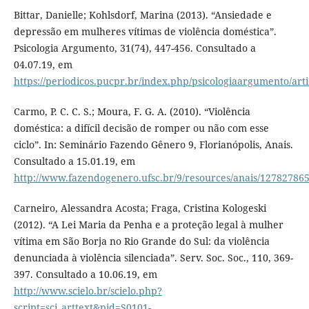
Bittar, Danielle; Kohlsdorf, Marina (2013). “Ansiedade e
depressão em mulheres vítimas de violência doméstica”.
Psicologia Argumento, 31(74), 447-456. Consultado a
04.07.19, em
https://periodicos.pucpr.br/index.php/psicologiaargumento/art
Carmo, P. C. C. S.; Moura, F. G. A. (2010). “Violência
doméstica: a difícil decisão de romper ou não com esse
ciclo”. In: Seminário Fazendo Gênero 9, Florianópolis, Anais.
Consultado a 15.01.19, em
http://www.fazendogenero.ufsc.br/9/resources/anais/12
Carneiro, Alessandra Acosta; Fraga, Cristina Kologeski
(2012). “A Lei Maria da Penha e a proteção legal à mulher
vítima em São Borja no Rio Grande do Sul: da violência
denunciada à violência silenciada”. Serv. Soc. Soc., 110, 369-
397. Consultado a 10.06.19, em
http://www.scielo.br/scielo.php?
script=sci_arttext&pid=S0101-