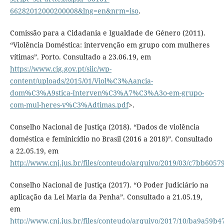
66282012000200008&lng=en&nrm=iso
.
Comissão para a Cidadania e Igualdade de Género (2011).
“Violência Doméstica: intervenção em grupo com mulheres
vítimas”. Porto. Consultado a 23.06.19, em
https://www.cig.gov.pt/siic/wp-
content/uploads/2015/01/Viol%C3%Aancia-
dom%C3%A9stica-Interven%C3%A7%C3%A3o-em-grupo-
com-mul-heres-v%C3%Adtimas.pdf
>.
Conselho Nacional de Justiça (2018). “Dados de violência
doméstica e feminicídio no Brasil (2016 a 2018)”. Consultado
a 22.05.19, em
http://www.cnj.jus.br/files/conteudo/arquivo/2019/03/c7bb605
Conselho Nacional de Justiça (2017). “O Poder Judiciário na
aplicação da Lei Maria da Penha”. Consultado a 21.05.19,
em
http://www.cnj.jus.br/files/conteudo/arquivo/2017/10/ba9a59