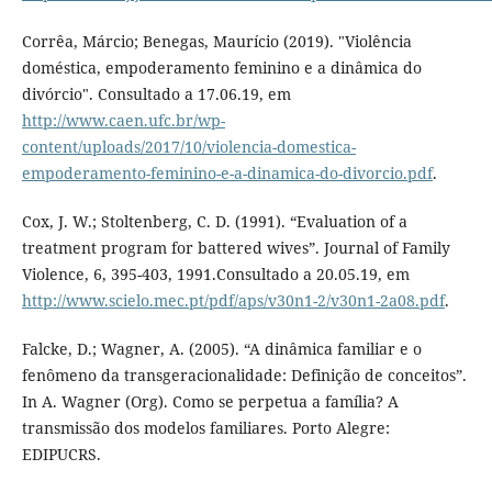
Corrêa, Márcio; Benegas, Maurício (2019). "Violência
doméstica, empoderamento feminino e a dinâmica do
divórcio". Consultado a 17.06.19, em
http://www.caen.ufc.br/wp-
content/uploads/2017/10/violencia-domestica-
empoderamento-feminino-e-a-dinamica-do-divorcio.pdf
.
Cox, J. W.; Stoltenberg, C. D. (1991). “Evaluation of a
treatment program for battered wives”. Journal of Family
Violence, 6, 395-403, 1991.Consultado a 20.05.19, em
http://www.scielo.mec.pt/pdf/aps/v30n1-2/v30n1-2a08.pdf
.
Falcke, D.; Wagner, A. (2005). “A dinâmica familiar e o
fenômeno da transgeracionalidade: Definição de conceitos”.
In A. Wagner (Org). Como se perpetua a família? A
transmissão dos modelos familiares. Porto Alegre:
EDIPUCRS.