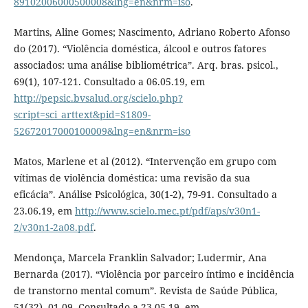
89102006000500008&lng=en&nrm=iso
.
Martins, Aline Gomes; Nascimento, Adriano Roberto Afonso
do (2017). “Violência doméstica, álcool e outros fatores
associados: uma análise bibliométrica”. Arq. bras. psicol.,
69(1), 107-121. Consultado a 06.05.19, em
http://pepsic.bvsalud.org/scielo.php?
script=sci_arttext&pid=S1809-
52672017000100009&lng=en&nrm=iso
Matos, Marlene et al (2012). “Intervenção em grupo com
vítimas de violência doméstica: uma revisão da sua
eficácia”. Análise Psicológica, 30(1-2), 79-91. Consultado a
23.06.19, em
http://www.scielo.mec.pt/pdf/aps/v30n1-
2/v30n1-2a08.pdf
.
Mendonça, Marcela Franklin Salvador; Ludermir, Ana
Bernarda (2017). “Violência por parceiro íntimo e incidência
de transtorno mental comum”. Revista de Saúde Pública,
51(32), 01-09. Consultado a 23.05.19, em