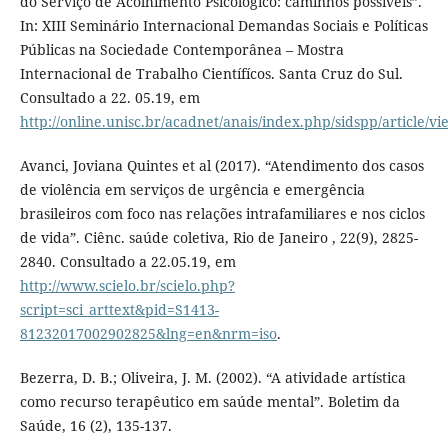
do Serviço de Acolhimento Psicológico: caminhos possíveis”.
In: XIII Seminário Internacional Demandas Sociais e Políticas
Públicas na Sociedade Contemporânea – Mostra
Internacional de Trabalho Científícos. Santa Cruz do Sul.
Consultado a 22. 05.19, em
http://online.unisc.br/acadnet/anais/index.php/sidspp/article/v
Avanci, Joviana Quintes et al (2017). “Atendimento dos casos
de violência em serviços de urgência e emergência
brasileiros com foco nas relações intrafamiliares e nos ciclos
de vida”. Ciênc. saúde coletiva, Rio de Janeiro , 22(9), 2825-
2840. Consultado a 22.05.19, em
http://www.scielo.br/scielo.php?
script=sci_arttext&pid=S1413-
81232017002902825&lng=en&nrm=iso
.
Bezerra, D. B.; Oliveira, J. M. (2002). “A atividade artística
como recurso terapêutico em saúde mental”. Boletim da
Saúde, 16 (2), 135-137.