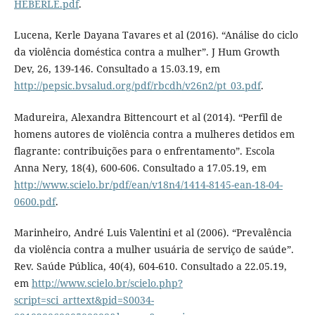
HEBERLE.pdf
.
Lucena, Kerle Dayana Tavares et al (2016). “Análise do ciclo
da violência doméstica contra a mulher”. J Hum Growth
Dev, 26, 139-146. Consultado a 15.03.19, em
http://pepsic.bvsalud.org/pdf/rbcdh/v26n2/pt_03.pdf
.
Madureira, Alexandra Bittencourt et al (2014). “Perfil de
homens autores de violência contra a mulheres detidos em
flagrante: contribuições para o enfrentamento”. Escola
Anna Nery, 18(4), 600-606. Consultado a 17.05.19, em
http://www.scielo.br/pdf/ean/v18n4/1414-8145-ean-18-04-
0600.pdf
.
Marinheiro, André Luis Valentini et al (2006). “Prevalência
da violência contra a mulher usuária de serviço de saúde”.
Rev. Saúde Pública, 40(4), 604-610. Consultado a 22.05.19,
em
http://www.scielo.br/scielo.php?
script=sci_arttext&pid=S0034-