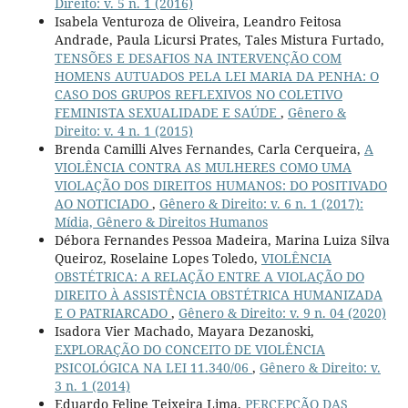
Direito: v. 5 n. 1 (2016)
Isabela Venturoza de Oliveira, Leandro Feitosa
Andrade, Paula Licursi Prates, Tales Mistura Furtado,
TENSÕES E DESAFIOS NA INTERVENÇÃO COM
HOMENS AUTUADOS PELA LEI MARIA DA PENHA: O
CASO DOS GRUPOS REFLEXIVOS NO COLETIVO
FEMINISTA SEXUALIDADE E SAÚDE
,
Gênero &
Direito: v. 4 n. 1 (2015)
Brenda Camilli Alves Fernandes, Carla Cerqueira,
A
VIOLÊNCIA CONTRA AS MULHERES COMO UMA
VIOLAÇÃO DOS DIREITOS HUMANOS: DO POSITIVADO
AO NOTICIADO
,
Gênero & Direito: v. 6 n. 1 (2017):
Mídia, Gênero & Direitos Humanos
Débora Fernandes Pessoa Madeira, Marina Luiza Silva
Queiroz, Roselaine Lopes Toledo,
VIOLÊNCIA
OBSTÉTRICA: A RELAÇÃO ENTRE A VIOLAÇÃO DO
DIREITO À ASSISTÊNCIA OBSTÉTRICA HUMANIZADA
E O PATRIARCADO
,
Gênero & Direito: v. 9 n. 04 (2020)
Isadora Vier Machado, Mayara Dezanoski,
EXPLORAÇÃO DO CONCEITO DE VIOLÊNCIA
PSICOLÓGICA NA LEI 11.340/06
,
Gênero & Direito: v.
3 n. 1 (2014)
Eduardo Felipe Teixeira Lima,
PERCEPÇÃO DAS