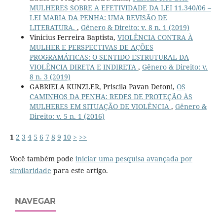
MULHERES SOBRE A EFETIVIDADE DA LEI 11.340/06 –
LEI MARIA DA PENHA: UMA REVISÃO DE
LITERATURA.
,
Gênero & Direito: v. 8 n. 1 (2019)
Vinicius Ferreira Baptista,
VIOLÊNCIA CONTRA À
MULHER E PERSPECTIVAS DE AÇÕES
PROGRAMÁTICAS: O SENTIDO ESTRUTURAL DA
VIOLÊNCIA DIRETA E INDIRETA
,
Gênero & Direito: v.
8 n. 3 (2019)
GABRIELA KUNZLER, Priscila Pavan Detoni,
OS
CAMINHOS DA PENHA: REDES DE PROTEÇÃO ÀS
MULHERES EM SITUAÇÃO DE VIOLÊNCIA
,
Gênero &
Direito: v. 5 n. 1 (2016)
1
2
3
4
5
6
7
8
9
10
>
>>
Você também pode
iniciar uma pesquisa avançada por
similaridade
para este artigo.
NAVEGAR