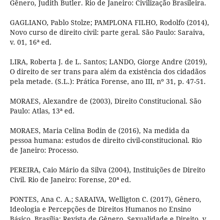
Gênero, Judith Butler. Rio de Janeiro: Civilização Brasileira.
GAGLIANO, Pablo Stolze; PAMPLONA FILHO, Rodolfo (2014),
Novo curso de direito civil: parte geral. São Paulo: Saraiva,
v. 01, 16ª ed.
LIRA, Roberta J. de L. Santos; LANDO, Giorge Andre (2019),
O direito de ser trans para além da existência dos cidadãos
pela metade. (S.L.): Prática Forense, ano III, nº 31, p. 47-51.
MORAES, Alexandre de (2003), Direito Constitucional. São
Paulo: Atlas, 13ª ed.
MORAES, Maria Celina Bodin de (2016), Na medida da
pessoa humana: estudos de direito civil-constitucional. Rio
de Janeiro: Processo.
PEREIRA, Caio Mário da Silva (2004), Instituições de Direito
Civil. Rio de Janeiro: Forense, 20ª ed.
PONTES, Ana C. A.; SARAIVA, Welligton C. (2017), Gênero,
Ideologia e Percepções de Direitos Humanos no Ensino
Básico. Brasília: Revista de Gênero, Sexualidade e Direito, v.