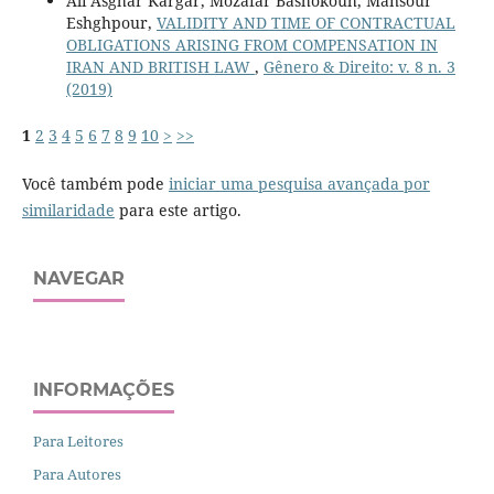
Ali Asghar Kargar, Mozafar Bashokouh, Mansour
Eshghpour,
VALIDITY AND TIME OF CONTRACTUAL
OBLIGATIONS ARISING FROM COMPENSATION IN
IRAN AND BRITISH LAW
,
Gênero & Direito: v. 8 n. 3
(2019)
1
2
3
4
5
6
7
8
9
10
>
>>
Você também pode
iniciar uma pesquisa avançada por
similaridade
para este artigo.
NAVEGAR
INFORMAÇÕES
Para Leitores
Para Autores