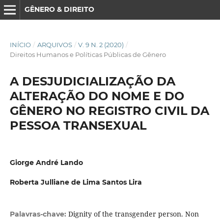
GÊNERO & DIREITO
INÍCIO
/
ARQUIVOS
/
V. 9 N. 2 (2020)
/
Direitos Humanos e Políticas Públicas de Gênero
A DESJUDICIALIZAÇÃO DA
ALTERAÇÃO DO NOME E DO
GÊNERO NO REGISTRO CIVIL DA
PESSOA TRANSEXUAL
Giorge André Lando
Roberta Julliane de Lima Santos Lira
Dignity of the transgender person. Non
Palavras-chave: