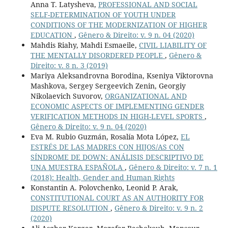
Anna T. Latysheva,
PROFESSIONAL AND SOCIAL
SELF-DETERMINATION OF YOUTH UNDER
CONDITIONS OF THE MODERNIZATION OF HIGHER
EDUCATION
,
Gênero & Direito: v. 9 n. 04 (2020)
Mahdis Riahy, Mahdi Esmaeile,
CIVIL LIABILITY OF
THE MENTALLY DISORDERED PEOPLE
,
Gênero &
Direito: v. 8 n. 3 (2019)
Mariya Aleksandrovna Borodina, Kseniya Viktorovna
Mashkova, Sergey Sergeevich Zenin, Georgiy
Nikolaevich Suvorov,
ORGANIZATIONAL AND
ECONOMIC ASPECTS OF IMPLEMENTING GENDER
VERIFICATION METHODS IN HIGH-LEVEL SPORTS
,
Gênero & Direito: v. 9 n. 04 (2020)
Eva M. Rubio Guzmán, Rosalía Mota López,
EL
ESTRÉS DE LAS MADRES CON HIJOS/AS CON
SÍNDROME DE DOWN: ANÁLISIS DESCRIPTIVO DE
UNA MUESTRA ESPAÑOLA
,
Gênero & Direito: v. 7 n. 1
(2018): Health, Gender and Human Rights
Konstantin A. Polovchenko, Leonid P. Arak,
CONSTITUTIONAL COURT AS AN AUTHORITY FOR
DISPUTE RESOLUTION
,
Gênero & Direito: v. 9 n. 2
(2020)