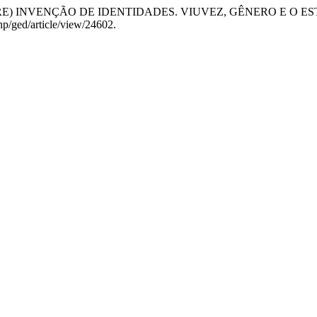
 A (RE) INVENÇÃO DE IDENTIDADES. VIUVEZ, GÊNERO E O
php/ged/article/view/24602.