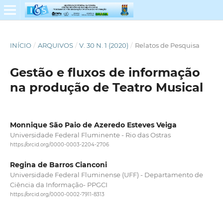
INÍCIO
/
ARQUIVOS
/
V. 30 N. 1 (2020)
/
Relatos de Pesquisa
Gestão e fluxos de informação
na produção de Teatro Musical
Monnique São Paio de Azeredo Esteves Veiga
Universidade Federal Fluminente - Rio das Ostras
https://orcid.org/0000-0003-2204-2706
Regina de Barros Cianconi
Universidade Federal Fluminense (UFF) - Departamento de
Ciência da Informação- PPGCI
https://orcid.org/0000-0002-7911-8313