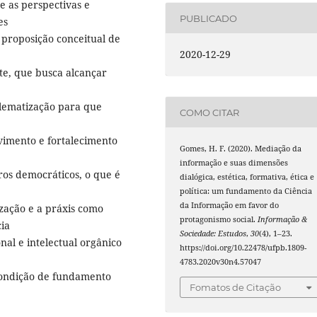
e as perspectivas e
PUBLICADO
es
proposição conceitual de
2020-12-29
e, que busca alcançar
blematização para que
COMO CITAR
vimento e fortalecimento
Gomes, H. F. (2020). Mediação da
informação e suas dimensões
os democráticos, o que é
dialógica, estética, formativa, ética e
política: um fundamento da Ciência
da Informação em favor do
ização e a práxis como
protagonismo social.
Informação &
cia
Sociedade: Estudos
,
30
(4), 1–23.
nal e intelectual orgânico
https://doi.org/10.22478/ufpb.1809-
4783.2020v30n4.57047
condição de fundamento
Fomatos de Citação