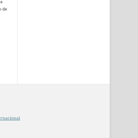
da
o de
ernacional