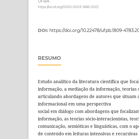
UFBA
https://orcid.org/0000-0003-1666-0022
DOI:
https://doi.org/10.22478/ufpb.1809-4783.
RESUMO
Estudo analítico da literatura científica que foc
informação, a mediação da informação, teorias s
articulando abordagens de autores que situam a
informacional em uma perspectiva
social em diálogo com abordagens que focaliza
informação, as teorias sócio-interacionistas, teor
comunicação, semióticas e linguísticas, com o ap
de conteúdo em leituras intensivas e recursivas