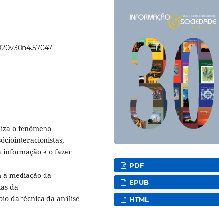
2020v30n4.57047
aliza o fenômeno
óciointeracionistas,
 informação e o fazer
PDF
m a mediação da
EPUB
ias da
oio da técnica da análise
HTML