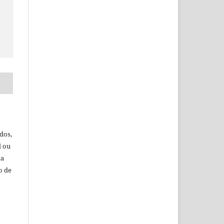
dos,
l ou
da
o de