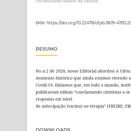
Universidade Federal da Paraíba
DOI:
https://doi.org/10.22478/ufpb.1809-4783.2
RESUMO
No n.2 de 2020, nosso Editorial abordou A Ciênc
momento histórico que ainda estamos vivendo 
Covid-19. Dizíamos que, em todo o mundo, instit
publicavam editais “conclamando cientistas a s
respostas em nível
de antecipação (vacina) ou terapia” (FREIRE; FRE
DOWNLOADS