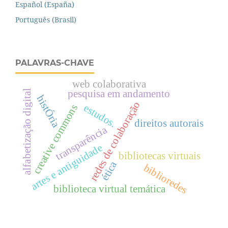
Español (España)
Português (Brasil)
PALAVRAS-CHAVE
web colaborativa
pesquisa em andamento
alfabetização digital
histÓria
redes de colaboração
estudos.
creative commons
direitos autorais
transparência
artes e antiguidade
bibliotecas virtuais
ética
biblioredes
biblioteca virtual temática