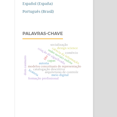
Español (España)
Português (Brasil)
PALAVRAS-CHAVE
socialização
design science
ciência da informação
criação de significado
redes sociais online
comércio
frbr
dom casmurro
capas
autoria
modelos conceituais de representação
catalogação descritiva
história
arquiteturas de controle
meio digital
formação profissional