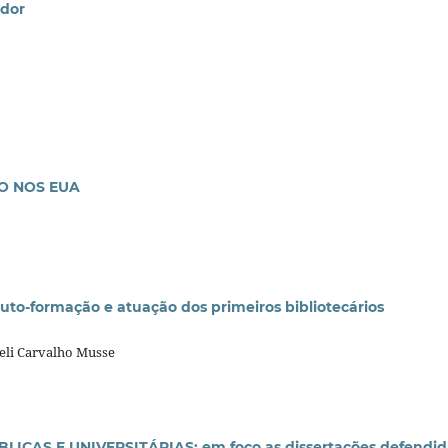
ador
O NOS EUA
to-formação e atuação dos primeiros bibliotecários
ueli Carvalho Musse
CAS E UNIVERSITÁRIAS: em foco as dissertações defendid