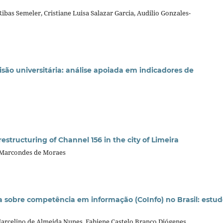
ibas Semeler, Cristiane Luisa Salazar Garcia, Audilio Gonzales-
são universitária: análise apoiada em indicadores de
estructuring of Channel 156 in the city of Limeira
 Marcondes de Moraes
ca sobre competência em informação (CoInfo) no Brasil: estu
 Marcelino de Almeida Nunes, Fabiene Castelo Branco Diógenes,