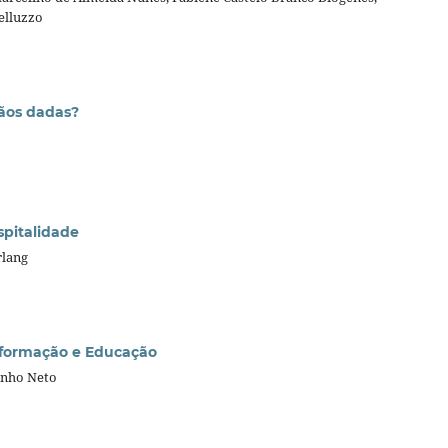
Belluzzo
mãos dadas?
spitalidade
rlang
Informação e Educação
Pinho Neto