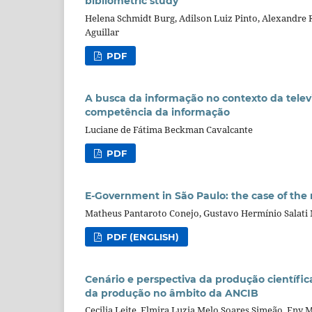
bibliometric study
Helena Schmidt Burg, Adilson Luiz Pinto, Alexandre R
Aguillar
PDF
A busca da informação no contexto da televi
competência da informação
Luciane de Fátima Beckman Cavalcante
PDF
E-Government in São Paulo: the case of the r
Matheus Pantaroto Conejo, Gustavo Hermínio Salati
PDF (ENGLISH)
Cenário e perspectiva da produção científi
da produção no âmbito da ANCIB
Cecilia Leite, Elmira Luzia Melo Soares Simeão, Eny