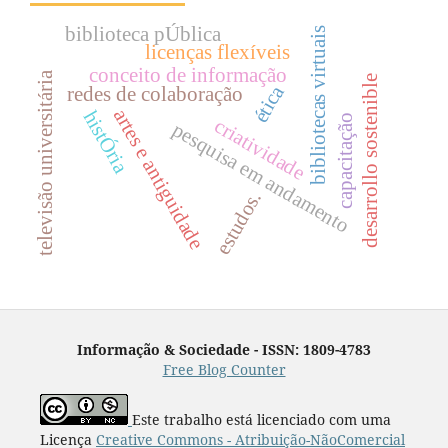
biblioteca pÚblica
bibliotecas virtuais
licenças flexíveis
conceito de informação
televisão universitária
desarrollo sostenible
ética
redes de colaboração
artes e antiguidade
histÓria
capacitação
criatividade
pesquisa em andamento
estudos.
Informação & Sociedade - ISSN: 1809-4783
Free Blog Counter
Este trabalho está licenciado com uma
Licença
Creative Commons - Atribuição-NãoComercial