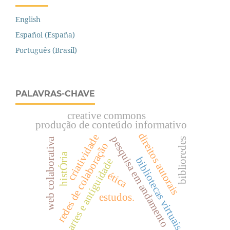
English
Español (España)
Português (Brasil)
PALAVRAS-CHAVE
creative commons
produção de conteúdo informativo
direitos autorais
criatividade
pesquisa em andamento
web colaborativa
biblioredes
redes de colaboração
histÓria
bibliotecas virtuais
artes e antiguidade
ética
estudos.