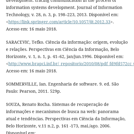
development: tracing communication in the process of
information systems development. Journal of Information
Technology, v. 28, n. 3, p. 198–223, 2013. Disponível em:
<
https://link.springer.com/article/10.1057/jit.2012.33
>.
Acesso em: 16 maio 2018.
SARACEVIC, Tefko. Ciência da informação: origem, evolução
e relações. Perspectivas em Ciência da Informação, Belo
Horizonte, v. 1, n. 1, p. 41–62, jan/jun.1996. Disponível em:
<
http://www.brapci.inf.br/_repositorio/2010/08/pdf_fd9fd572cc
Acesso em: 16 maio 2018.
SOMMERVILLE, Ian. Engenharia de software. 9. ed. São
Paulo: Pearson, 2011. 529p.
SOUZA, Renato Rocha. Sistemas de recuperação de
informações e mecanismos de busca na web: panorama
atual e tendências. Perspectivas em Ciência da Informação,
Belo Horizonte, v.11 n.2, p. 161 -173, mai./ago. 2006.
Disponível em: