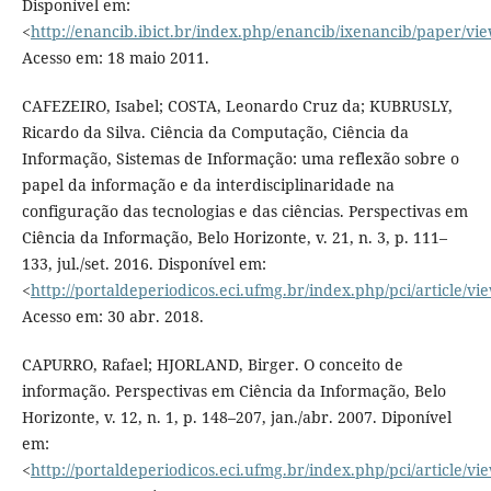
Disponível em:
<
http://enancib.ibict.br/index.php/enancib/ixenancib/paper/vi
Acesso em: 18 maio 2011.
CAFEZEIRO, Isabel; COSTA, Leonardo Cruz da; KUBRUSLY,
Ricardo da Silva. Ciência da Computação, Ciência da
Informação, Sistemas de Informação: uma reflexão sobre o
papel da informação e da interdisciplinaridade na
configuração das tecnologias e das ciências. Perspectivas em
Ciência da Informação, Belo Horizonte, v. 21, n. 3, p. 111–
133, jul./set. 2016. Disponível em:
<
http://portaldeperiodicos.eci.ufmg.br/index.php/pci/article/v
Acesso em: 30 abr. 2018.
CAPURRO, Rafael; HJORLAND, Birger. O conceito de
informação. Perspectivas em Ciência da Informação, Belo
Horizonte, v. 12, n. 1, p. 148–207, jan./abr. 2007. Diponível
em:
<
http://portaldeperiodicos.eci.ufmg.br/index.php/pci/article/vi