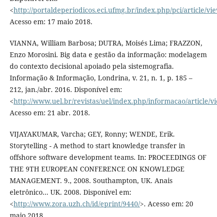
<
http://portaldeperiodicos.eci.ufmg.br/index.php/pci/article/vi
Acesso em: 17 maio 2018.
VIANNA, William Barbosa; DUTRA, Moisés Lima; FRAZZON,
Enzo Morosini. Big data e gestão da informação: modelagem
do contexto decisional apoiado pela sistemografia.
Informação & Informação, Londrina, v. 21, n. 1, p. 185 –
212, jan./abr. 2016. Disponível em:
<
http://www.uel.br/revistas/uel/index.php/informacao/article/
Acesso em: 21 abr. 2018.
VIJAYAKUMAR, Varcha; GEY, Ronny; WENDE, Erik.
Storytelling - A method to start knowledge transfer in
offshore software development teams. In: PROCEEDINGS OF
THE 9TH EUROPEAN CONFERENCE ON KNOWLEDGE
MANAGEMENT. 9., 2008. Southampton, UK. Anais
eletrônico... UK. 2008. Disponível em:
<
http://www.zora.uzh.ch/id/eprint/9440/
>. Acesso em: 20
maio 2018.