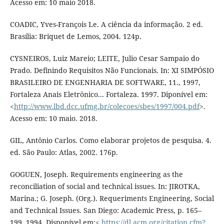
Acesso em: 10 maio 2018.
COADIC, Yves-François Le. A ciência da informação. 2 ed.
Brasília: Briquet de Lemos, 2004. 124p.
CYSNEIROS, Luiz Mareio; LEITE, Julio Cesar Sampaio do
Prado. Definindo Requisitos Não Funcionais. In: XI SIMPÓSIO
BRASILEIRO DE ENGENHARIA DE SOFTWARE, 11., 1997,
Fortaleza Anais Eletrônico... Fortaleza. 1997. Diponível em:
<
http://www.lbd.dcc.ufmg.br/colecoes/sbes/1997/004.pdf
>.
Acesso em: 10 maio. 2018.
GIL, Antônio Carlos. Como elaborar projetos de pesquisa. 4.
ed. São Paulo: Atlas, 2002. 176p.
GOGUEN, Joseph. Requirements engineering as the
reconciliation of social and technical issues. In: JIROTKA,
Marina.; G. Joseph. (Org.). Requeriments Engineering, Social
and Technical Issues. San Diego: Academic Press, p. 165–
199, 1994. Disponível em:<
https://dl.acm.org/citation.cfm?