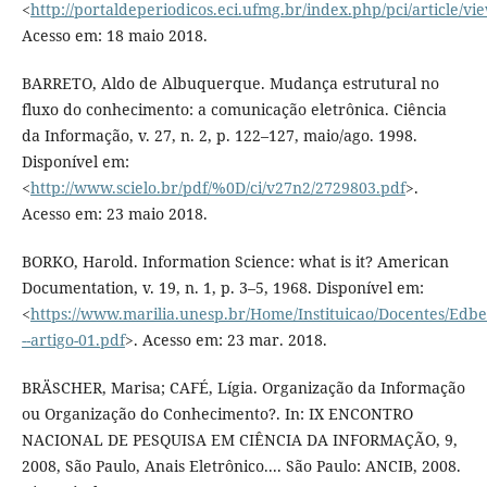
<
http://portaldeperiodicos.eci.ufmg.br/index.php/pci/article/vi
Acesso em: 18 maio 2018.
BARRETO, Aldo de Albuquerque. Mudança estrutural no
fluxo do conhecimento: a comunicação eletrônica. Ciência
da Informação, v. 27, n. 2, p. 122–127, maio/ago. 1998.
Disponível em:
<
http://www.scielo.br/pdf/%0D/ci/v27n2/2729803.pdf
>.
Acesso em: 23 maio 2018.
BORKO, Harold. Information Science: what is it? American
Documentation, v. 19, n. 1, p. 3–5, 1968. Disponível em:
<
https://www.marilia.unesp.br/Home/Instituicao/Docentes/Edbe
--artigo-01.pdf
>. Acesso em: 23 mar. 2018.
BRÄSCHER, Marisa; CAFÉ, Lígia. Organização da Informação
ou Organização do Conhecimento?. In: IX ENCONTRO
NACIONAL DE PESQUISA EM CIÊNCIA DA INFORMAÇÃO, 9,
2008, São Paulo, Anais Eletrônico.... São Paulo: ANCIB, 2008.