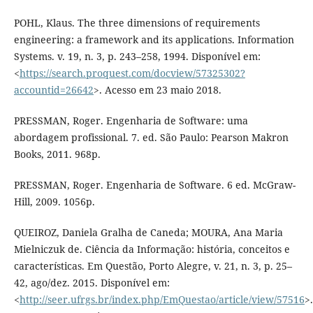
POHL, Klaus. The three dimensions of requirements
engineering: a framework and its applications. Information
Systems. v. 19, n. 3, p. 243–258, 1994. Disponível em:
<
https://search.proquest.com/docview/57325302?
accountid=26642
>. Acesso em 23 maio 2018.
PRESSMAN, Roger. Engenharia de Software: uma
abordagem profissional. 7. ed. São Paulo: Pearson Makron
Books, 2011. 968p.
PRESSMAN, Roger. Engenharia de Software. 6 ed. McGraw-
Hill, 2009. 1056p.
QUEIROZ, Daniela Gralha de Caneda; MOURA, Ana Maria
Mielniczuk de. Ciência da Informação: história, conceitos e
características. Em Questão, Porto Alegre, v. 21, n. 3, p. 25–
42, ago/dez. 2015. Disponível em:
<
http://seer.ufrgs.br/index.php/EmQuestao/article/view/57516
>.