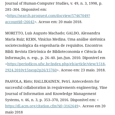
Journal of Human-Computer Studies, v. 49, n. 3, 1998, p.
281–304. Disponível em:
<
https://search.proquest.com/docview/57467049?
accountid=26642
>. Acesso em: 20 maio 2018.
MORETTO, Luís Augusto Machado; GALDO, Alessandra
Maria Ruiz; KERN, Vinícius Medina. Uma análise sistêmica
sociotecnológica da engenharia de requisitos. Encontros
Bibli: Revista Eletrônica de Biblioteconomia e Ciência da
Informação, n. esp., p. 26–40. jan./jun. 2010. Diponível em
<
https://periodicos.ufsc.br/index.php/eb/article/view/1518-
2924.2010v15nesp2p26/15760
>. Acesso em: 23 maio. 2018.
PAAVOLA, Risto; HALLIKAINEN, Petri. Antecedents for
successful collaboration in requirements engineering. Vine
Journal of Information and Knowledge Management
Systems, v. 46, n. 3, p. 353–370, 2016. Disponível em: <
https://dl.acm.org/citation.cfm?id=3162649
>. Acesso em 20
maio 2018