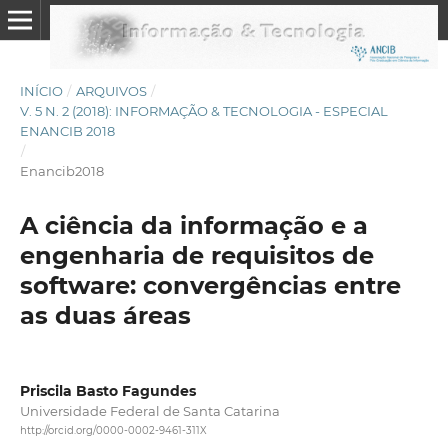
INÍCIO
/
ARQUIVOS
/
V. 5 N. 2 (2018): INFORMAÇÃO & TECNOLOGIA - ESPECIAL
ENANCIB 2018
/
Enancib2018
A ciência da informação e a
engenharia de requisitos de
software: convergências entre
as duas áreas
Priscila Basto Fagundes
Universidade Federal de Santa Catarina
http://orcid.org/0000-0002-9461-311X