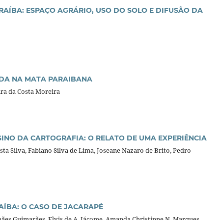
RAÍBA: ESPAÇO AGRÁRIO, USO DO SOLO E DIFUSÃO DA
IDA NA MATA PARAIBANA
ira da Costa Moreira
SINO DA CARTOGRAFIA: O RELATO DE UMA EXPERIÊNCIA
osta Silva, Fabiano Silva de Lima, Joseane Nazaro de Brito, Pedro
AÍBA: O CASO DE JACARAPÉ
hães Guimarães, Elvis de A. Jácome, Amanda Christinne N. Marques