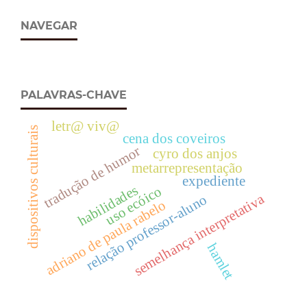
NAVEGAR
PALAVRAS-CHAVE
letr@ viv@
dispositivos culturais
cena dos coveiros
tradução de humor
cyro dos anjos
metarrepresentação
expediente
habilidades
uso ecóico
semelhança interpretativa
relação professor-aluno
adriano de paula rabelo
hamlet