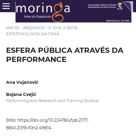
INÍCIO
/
ARQUIVOS
/
V. 10 N. 2 (2019)
/
EPISTEMOLOGIA DA CENA
ESFERA PÚBLICA ATRAVÉS DA
PERFORMANCE
Ana Vujanović
Bojana Cvejić
Performing Arts Research and Training Studios
DOI:
https://doi.org/10.22478/ufpb.2177-
8841.2019v10n2.49814