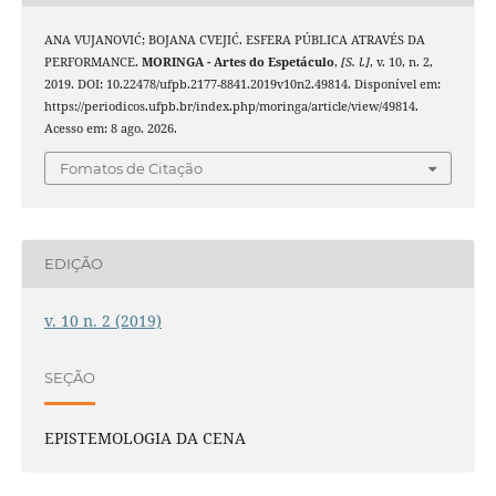
ANA VUJANOVIĆ; BOJANA CVEJIĆ. ESFERA PÚBLICA ATRAVÉS DA
PERFORMANCE.
MORINGA - Artes do Espetáculo
,
[S. l.]
, v. 10, n. 2,
2019. DOI: 10.22478/ufpb.2177-8841.2019v10n2.49814. Disponível em:
https://periodicos.ufpb.br/index.php/moringa/article/view/49814.
Acesso em: 8 ago. 2026.
Fomatos de Citação
EDIÇÃO
v. 10 n. 2 (2019)
SEÇÃO
EPISTEMOLOGIA DA CENA