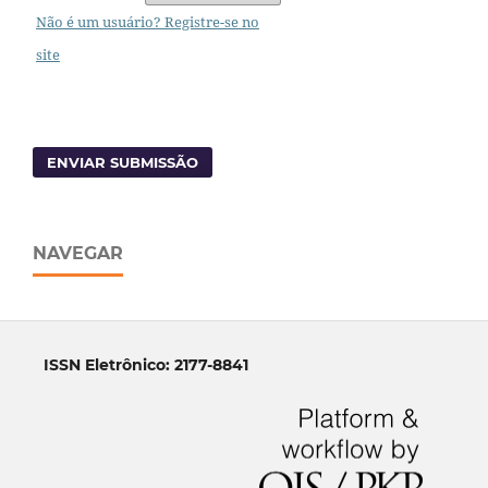
Não é um usuário? Registre-se no
site
ENVIAR SUBMISSÃO
NAVEGAR
ISSN Eletrônico: 2177-8841