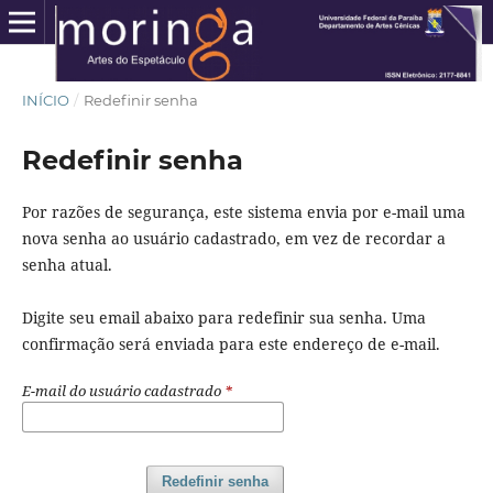
INÍCIO
/
Redefinir senha
Redefinir senha
Por razões de segurança, este sistema envia por e-mail uma
nova senha ao usuário cadastrado, em vez de recordar a
senha atual.
Digite seu email abaixo para redefinir sua senha. Uma
confirmação será enviada para este endereço de e-mail.
E-mail do usuário cadastrado
*
Redefinir senha