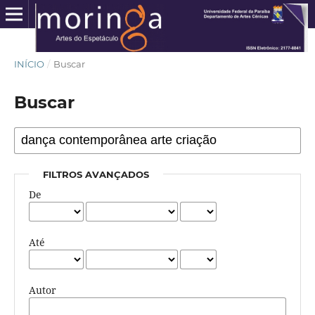
INÍCIO
/
Buscar
Buscar
FILTROS AVANÇADOS
De
Até
Autor