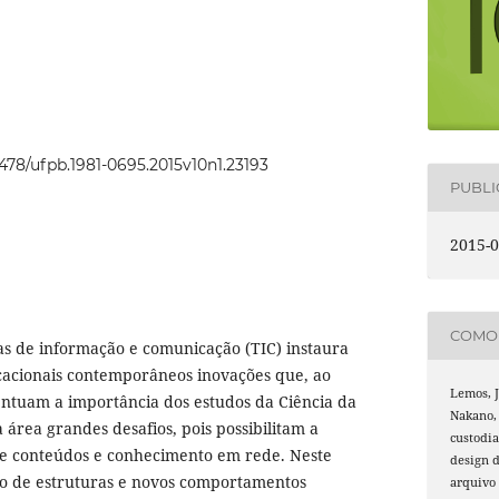
2478/ufpb.1981-0695.2015v10n1.23193
PUBL
2015-0
COMO 
as de informação e comunicação (TIC) instaura
cacionais contemporâneos inovações que, ao
Lemos, J.
tuam a importância dos estudos da Ciência da
Nakano, 
área grandes desafios, pois possibilitam a
custodia
de conteúdos e conhecimento em rede. Neste
design d
o de estruturas e novos comportamentos
arquivo 