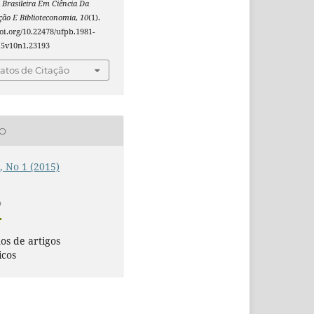
 Brasileira Em Ciência Da
ão E Biblioteconomia
,
10
(1).
doi.org/10.22478/ufpb.1981-
15v10n1.23193
tos de Citação
ÃO
0, No 1 (2015)
O
s de artigos
icos