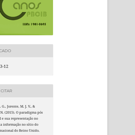
ICADO
3-12
CITAR
 G., Jorente, M. J. V., &
N. (2015). O paradigma pós
l e sua representação no
a informação no sítio do
nacional do Reino Unido.