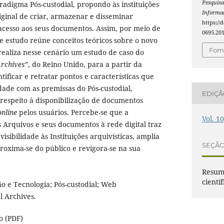
Pesquisa
radigma Pós-custodial, propondo às instituições
Informaç
ginal de criar, armazenar e disseminar
https://
 acesso aos seus documentos. Assim, por meio de
0695.20
te estudo reúne conceitos teóricos sobre o novo
Foma
ealiza nesse cenário um estudo de caso do
Archives
”, do Reino Unido, para a partir da
ntificar e retratar pontos e características que
de com as premissas do Pós-custodial,
EDIÇ
respeito à disponibilização de documentos
online
pelos usuários. Percebe-se que a
Vol. 1
Arquivos e seus documentos à rede digital traz
isibilidade às Instituições arquivísticas, amplia
SEÇÃ
roxima-se do público e revigora-se na sua
Resumo
científ
o e Tecnologia; Pós-custodial; Web
l Archives.
o (PDF)