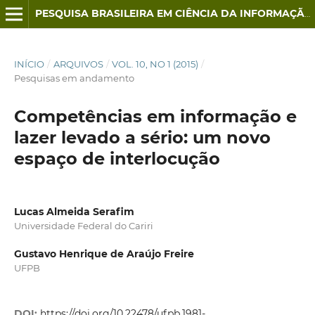
PESQUISA BRASILEIRA EM CIÊNCIA DA INFORMAÇÃO E BIBLIOTECONOMIA
INÍCIO
/
ARQUIVOS
/
VOL. 10, NO 1 (2015)
/
Pesquisas em andamento
Competências em informação e
lazer levado a sério: um novo
espaço de interlocução
Lucas Almeida Serafim
Universidade Federal do Cariri
Gustavo Henrique de Araújo Freire
UFPB
DOI:
https://doi.org/10.22478/ufpb.1981-