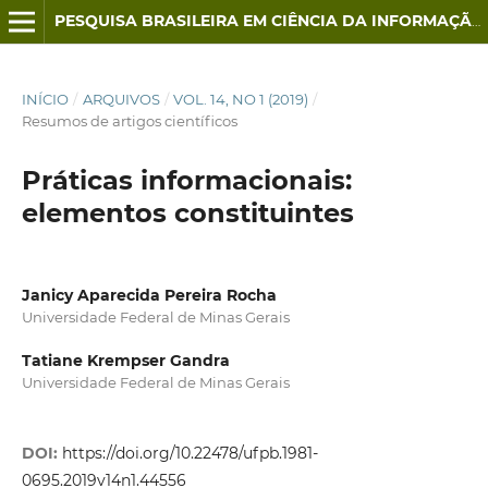
PESQUISA BRASILEIRA EM CIÊNCIA DA INFORMAÇÃO E BIBLIOTECONOMIA
INÍCIO
/
ARQUIVOS
/
VOL. 14, NO 1 (2019)
/
Resumos de artigos científicos
Práticas informacionais:
elementos constituintes
Janicy Aparecida Pereira Rocha
Universidade Federal de Minas Gerais
Tatiane Krempser Gandra
Universidade Federal de Minas Gerais
DOI:
https://doi.org/10.22478/ufpb.1981-
0695.2019v14n1.44556