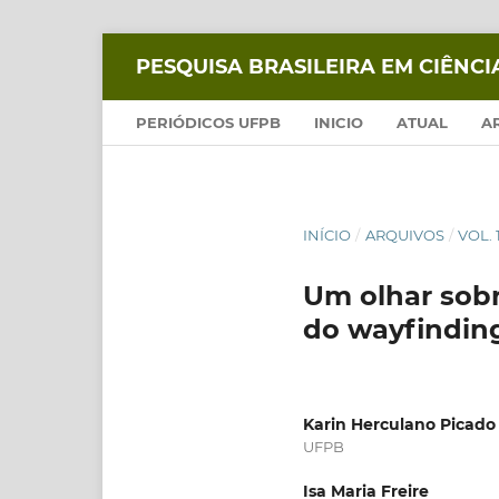
PESQUISA BRASILEIRA EM CIÊNC
PERIÓDICOS UFPB
INICIO
ATUAL
A
INÍCIO
/
ARQUIVOS
/
VOL. 
Um olhar sobre
do wayfindin
Karin Herculano Picado
UFPB
Isa Maria Freire