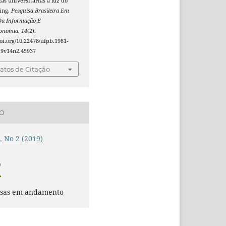
cas universitárias à luz do
ing.
Pesquisa Brasileira Em
Da Informação E
conomia
,
14
(2).
doi.org/10.22478/ufpb.1981-
19v14n2.45937
tos de Citação
ÃO
4, No 2 (2019)
O
isas em andamento