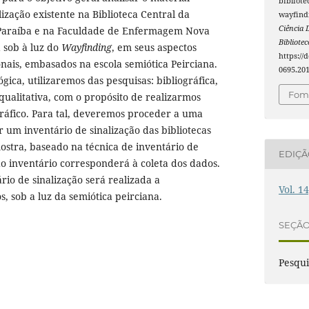
bibliote
lização existente na Biblioteca Central da
wayfind
Ciência 
 Paraíba e na Faculdade de Enfermagem Nova
Bibliote
 sob à luz do
Wayfinding
, em seus aspectos
https://
ionais, embasados na escola semiótica Peirciana.
0695.20
gica, utilizaremos das pesquisas: bibliográfica,
Foma
 qualitativa, com o propósito de realizarmos
ráfico. Para tal, deveremos proceder a uma
r um inventário de sinalização das bibliotecas
ostra, baseado na técnica de inventário de
EDIÇ
 do inventário corresponderá à coleta dos dados.
rio de sinalização será realizada a
Vol. 1
, sob a luz da semiótica peirciana.
SEÇÃ
Pesqu