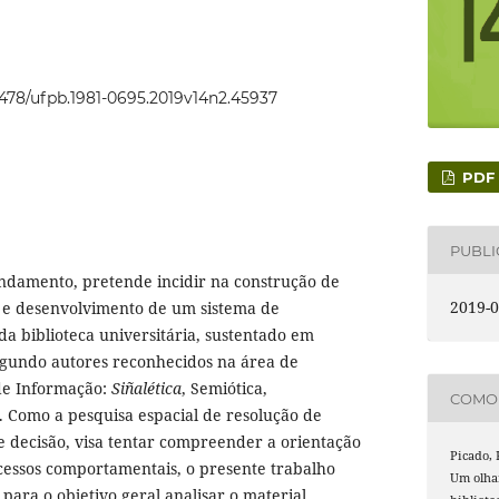
22478/ufpb.1981-0695.2019v14n2.45937
PDF
PUBL
andamento, pretende incidir na construção de
2019-0
o e desenvolvimento de um sistema de
da biblioteca universitária, sustentado em
segundo autores reconhecidos na área de
de Informação:
Siñalética
, Semiótica,
COMO 
. Como a pesquisa espacial de resolução de
 decisão, visa tentar compreender a orientação
Picado, K
cessos comportamentais, o presente trabalho
Um olhar
para o objetivo geral analisar o material