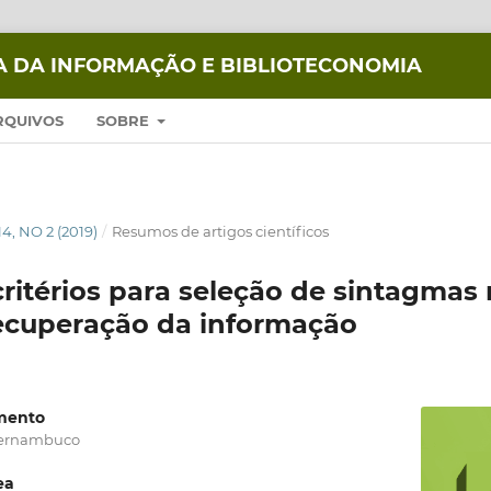
IA DA INFORMAÇÃO E BIBLIOTECONOMIA
RQUIVOS
SOBRE
14, NO 2 (2019)
/
Resumos de artigos científicos
critérios para seleção de sintagma
recuperação da informação
imento
Pernambuco
ea