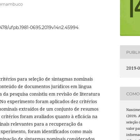
Pernambuco
22478/ufpb.1981-0695.2019v14n2.45994
PUBL
2019-0
critérios para seleção de sintagmas nominais
conteúdo de documentos jurídicos em língua
 da pesquisa consistiu em revisão de literatura
COMO 
 No experimento foram aplicados dez critérios
 nominais extraídos de um conjunto de resumos
Nascimen
s critérios foram avaliados quanto à eficácia na
(2019). 
seleção
inais relevantes para a recuperação da
valor pa
experimento, foram identificados como mais
informa
eliminação de sintagmas nominais considerados