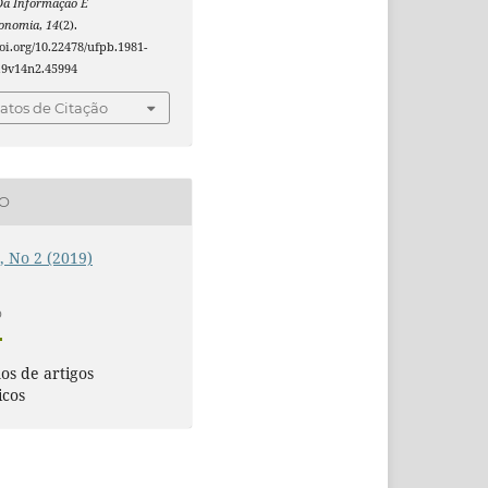
Da Informação E
conomia
,
14
(2).
doi.org/10.22478/ufpb.1981-
19v14n2.45994
tos de Citação
ÃO
4, No 2 (2019)
O
s de artigos
icos