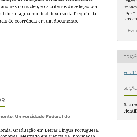
Ciência 
nomes no núcleo, e os critérios de seleção por
Bibliote
vel do sintagma nominal, inverso da frequência
https://
0695.20
ncia de ocorrência em um documento.
Foma
EDIÇ
Vol. 1
SEÇÃ
OR
Resumo
científ
imento,
Universidade Federal de
nomia. Graduação em Letras-Língua Portuguesa.
teconomia. Mestrado em Ciência da Informação