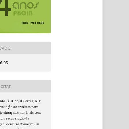
ICADO
6-05
CITAR
to, G. D. do, & Correa, R. F.
Avaliação de critérios para
 de sintagmas nominais com
ra a recuperação da
ção.
Pesquisa Brasileira Em