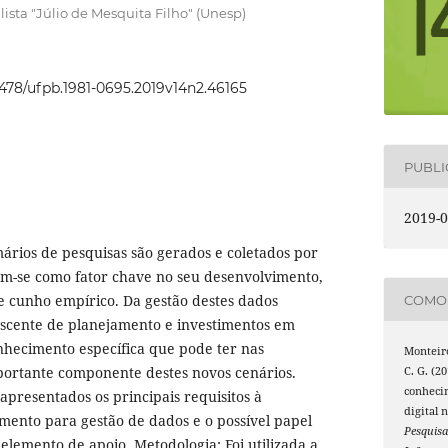
ista "Júlio de Mesquita Filho" (Unesp)
22478/ufpb.1981-0695.2019v14n2.46165
PUBL
2019-0
ários de pesquisas são gerados e coletados por
em-se como fator chave no seu desenvolvimento,
 cunho empírico. Da gestão destes dados
COMO 
scente de planejamento e investimentos em
nhecimento específica que pode ter nas
Monteiro
mportante componente destes novos cenários.
C. G. (2
conhecim
 apresentados os principais requisitos à
digital 
mento para gestão de dados e o possível papel
Pesquisa
 elemento de apoio. Metodologia: Foi utilizada a