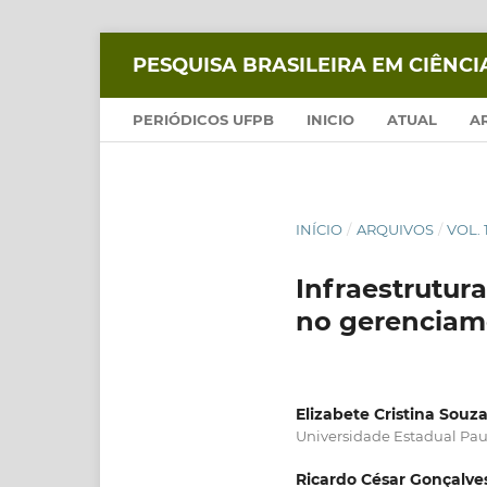
PESQUISA BRASILEIRA EM CIÊNC
PERIÓDICOS UFPB
INICIO
ATUAL
A
INÍCIO
/
ARQUIVOS
/
VOL. 
Infraestrutur
no gerenciam
Elizabete Cristina Souz
Universidade Estadual Paul
Ricardo César Gonçalve