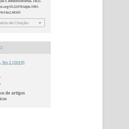
ão E Biblioteconomia
,
14
(2).
doi.org/10.22478/ufpb.1981-
19v14n2.46165
tos de Citação
ÃO
4, No 2 (2019)
O
s de artigos
icos