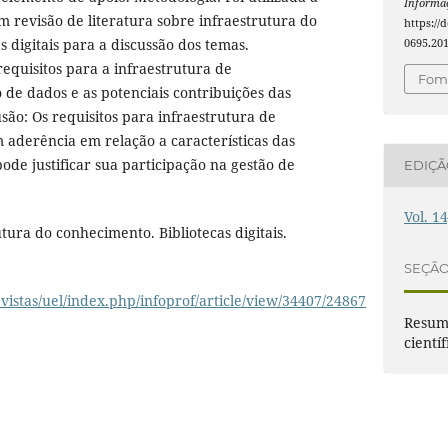
Informaç
 revisão de literatura sobre infraestrutura do
https://
 digitais para a discussão dos temas.
0695.20
requisitos para a infraestrutura de
Foma
de dados e as potenciais contribuições das
lusão: Os requisitos para infraestrutura de
aderência em relação a características das
 pode justificar sua participação na gestão de
EDIÇ
Vol. 1
tura do conhecimento. Bibliotecas digitais.
SEÇÃ
vistas/uel/index.php/infoprof/article/view/34407/24867
Resumo
científ