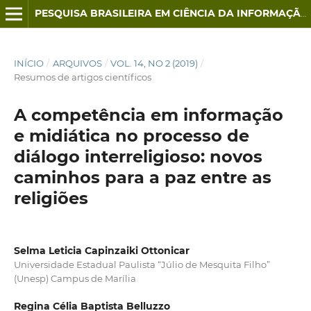
PESQUISA BRASILEIRA EM CIÊNCIA DA INFORMAÇÃO E BIBLIOTECONOMIA
INÍCIO
/
ARQUIVOS
/
VOL. 14, NO 2 (2019)
/
Resumos de artigos científicos
A competência em informação
e midiática no processo de
diálogo interreligioso: novos
caminhos para a paz entre as
religiões
Selma Leticia Capinzaiki Ottonicar
Universidade Estadual Paulista “Júlio de Mesquita Filho”
(Unesp) Campus de Marília
Regina Célia Baptista Belluzzo