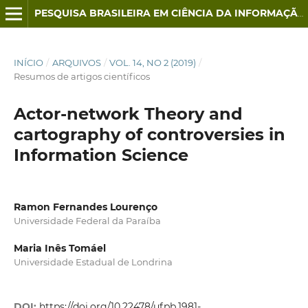
PESQUISA BRASILEIRA EM CIÊNCIA DA INFORMAÇÃO E BIBLIOTECONOMIA
INÍCIO
/
ARQUIVOS
/
VOL. 14, NO 2 (2019)
/
Resumos de artigos científicos
Actor-network Theory and
cartography of controversies in
Information Science
Ramon Fernandes Lourenço
Universidade Federal da Paraíba
Maria Inês Tomáel
Universidade Estadual de Londrina
DOI:
https://doi.org/10.22478/ufpb.1981-