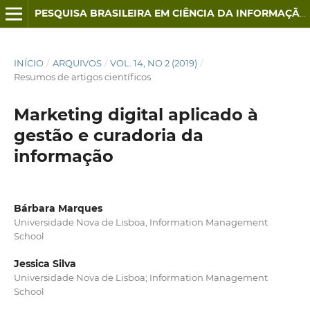
PESQUISA BRASILEIRA EM CIÊNCIA DA INFORMAÇÃO E BIBLIOTECONOMIA
INÍCIO
/
ARQUIVOS
/
VOL. 14, NO 2 (2019)
/
Resumos de artigos científicos
Marketing digital aplicado à
gestão e curadoria da
informação
Bárbara Marques
Universidade Nova de Lisboa, Information Management
School
Jessica Silva
Universidade Nova de Lisboa; Information Management
School