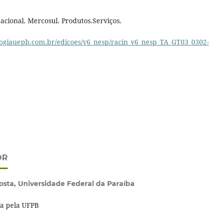
cional. Mercosul. Produtos.Serviços.
ologiauepb.com.br/edicoes/v6_nesp/racin_v6_nesp_TA_GT03_0302-
OR
osta,
Universidade Federal da Paraíba
a pela UFPB