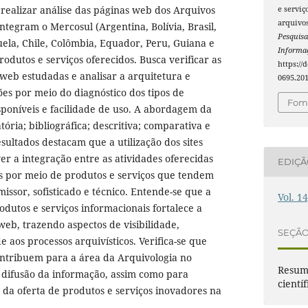
realizar análise das páginas web dos Arquivos
e serviç
arquivos
ntegram o Mercosul (Argentina, Bolívia, Brasil,
Pesquisa
ela, Chile, Colômbia, Equador, Peru, Guiana e
Informaç
odutos e serviços oferecidos. Busca verificar as
https://
 web estudadas e analisar a arquitetura e
0695.20
ões por meio do diagnóstico dos tipos de
Foma
poníveis e facilidade de uso. A abordagem da
tória; bibliográfica; descritiva; comparativa e
sultados destacam que a utilização dos sites
r a integração entre as atividades oferecidas
EDIÇ
os por meio de produtos e serviços que tendem
sor, sofisticado e técnico. Entende-se que a
Vol. 1
odutos e serviços informacionais fortalece a
web, trazendo aspectos de visibilidade,
SEÇÃ
 aos processos arquivísticos. Verifica-se que
ontribuem para a área da Arquivologia no
Resumo
 difusão da informação, assim como para
científ
da oferta de produtos e serviços inovadores na