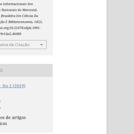
os informacionais dos
 Nacionais do Mercosul.
 Brasileira Em Ciência Da
ão E Biblioteconomia
,
14
(2).
doi.org/10.22478/ufpb.1981-
19v14n2.46486
tos de Citação
ÃO
4, No 2 (2019)
O
s de artigos
icos