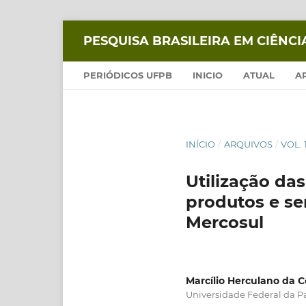
PESQUISA BRASILEIRA EM CIÊNC
PERIÓDICOS UFPB
INICIO
ATUAL
A
INÍCIO
/
ARQUIVOS
/
VOL. 
Utilização da
produtos e se
Mercosul
Marcílio Herculano da C
Universidade Federal da P