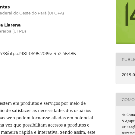
ntas
Federal do Oeste do Pará (UFOPA)
va Llarena
araíba (UFPB)
22478/ufpb.1981-0695.2019v14n2.46486
PUBL
2019-0
COMO 
vestem em produtos e serviços por meio de
o de satisfazer as necessidades dos usuários
da Costa
as web podem tornar-se aliadas em potencial
& Agapit
ma vez que possibilitam acessos a produtos e
Utiliza
 maneira rápida e interativa. Sendo assim, este
ferrame