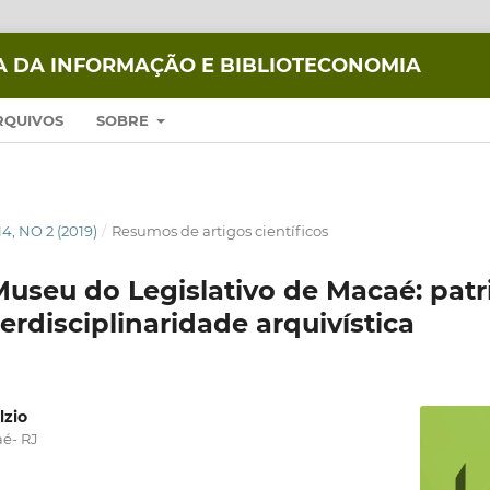
IA DA INFORMAÇÃO E BIBLIOTECONOMIA
RQUIVOS
SOBRE
14, NO 2 (2019)
/
Resumos de artigos científicos
Museu do Legislativo de Macaé: patr
erdisciplinaridade arquivística
lzio
é- RJ