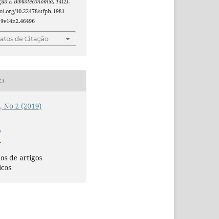
ão E Biblioteconomia
,
14
(2).
doi.org/10.22478/ufpb.1981-
19v14n2.46496
tos de Citação
ÃO
4, No 2 (2019)
O
s de artigos
icos