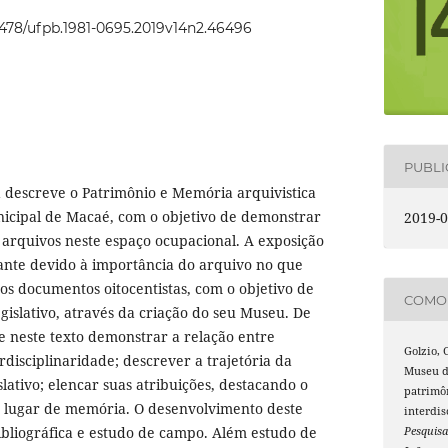
22478/ufpb.1981-0695.2019v14n2.46496
PUBL
a descreve o Patrimônio e Memória arquivistica
cipal de Macaé, com o objetivo de demonstrar
2019-0
e arquivos neste espaço ocupacional. A exposição
vante devido à importância do arquivo no que
s documentos oitocentistas, com o objetivo de
COMO 
gislativo, através da criação do seu Museu. De
e neste texto demonstrar a relação entre
Golzio, 
rdisciplinaridade; descrever a trajetória da
Museu d
lativo; elencar suas atribuições, destacando o
patrimô
u lugar de memória. O desenvolvimento deste
interdis
ibliográfica e estudo de campo. Além estudo de
Pesquisa