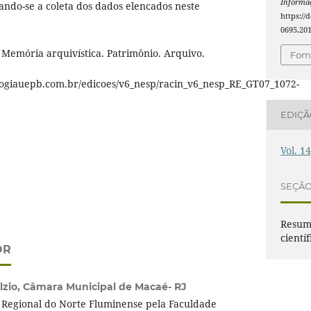
Informaç
zando-se a coleta dos dados elencados neste
https://
0695.20
 Memória arquivística. Patrimônio. Arquivo.
Foma
vologiauepb.com.br/edicoes/v6_nesp/racin_v6_nesp_RE_GT07_1072-
EDIÇ
Vol. 1
SEÇÃ
Resumo
científ
OR
lzio,
Câmara Municipal de Macaé- RJ
 Regional do Norte Fluminense pela Faculdade