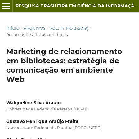
PESQUISA BRASILEIRA EM CIÊNCIA DA INFORMAÇÃO E BIBLIOTECONOMIA
INÍCIO
/
ARQUIVOS
/
VOL. 14, NO 2 (2019)
/
Resumos de artigos científicos
Marketing de relacionamento
em bibliotecas: estratégia de
comunicação em ambiente
Web
Walqueline Silva Araújo
Universidade Federal da Paraíba (UFPB)
Gustavo Henrique Araújo Freire
Universidade Federal da Paraíba (PPGCI-UFPB)