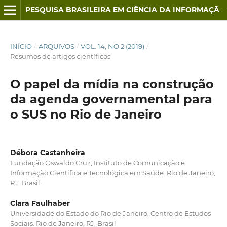
PESQUISA BRASILEIRA EM CIÊNCIA DA INFORMAÇÃO E BIBLIOTECONOMIA
INÍCIO
/
ARQUIVOS
/
VOL. 14, NO 2 (2019)
/
Resumos de artigos científicos
O papel da mídia na construção
da agenda governamental para
o SUS no Rio de Janeiro
Débora Castanheira
Fundação Oswaldo Cruz, Instituto de Comunicação e
Informação Científica e Tecnológica em Saúde. Rio de Janeiro,
RJ, Brasil.
Clara Faulhaber
Universidade do Estado do Rio de Janeiro, Centro de Estudos
Sociais. Rio de Janeiro, RJ, Brasil