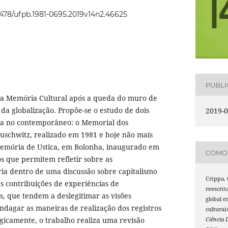
22478/ufpb.1981-0695.2019v14n2.46625
PUBL
 da Memória Cultural após a queda do muro de
da globalização. Propõe-se o estudo de dois
2019-0
ia no contemporâneo: o Memorial dos
uschwitz, realizado em 1981 e hoje não mais
Memória de Ustica, em Bolonha, inaugurado em
COMO 
s que permitem refletir sobre as
a dentro de uma discussão sobre capitalismo
Crippa, 
s contribuições de experiências de
reescrit
s, que tendem a deslegitimar as visões
global e
ndagar as maneiras de realização dos registros
culturai
gicamente, o trabalho realiza uma revisão
Ciência 