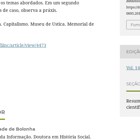
Bibliote
re os temas abordados. Em um segundo
https://
 de caso, observa a práxis.
0695.20
 Capitalismo. Museu de Ustica. Memorial de
Foma
/liinc/article/view/4473
EDIÇ
Vol. 1
SEÇÃ
Resumo
científ
OR
ade de Bolonha
da Informação. Doutora em História Social.