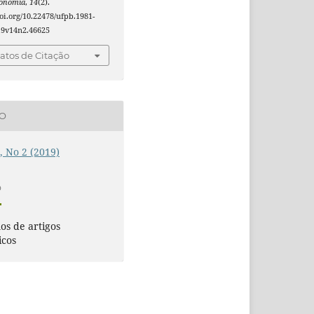
conomia
,
14
(2).
doi.org/10.22478/ufpb.1981-
19v14n2.46625
tos de Citação
ÃO
4, No 2 (2019)
O
s de artigos
icos