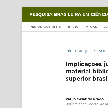
PESQUISA BRASILEIRA EM CIÊNC
PERIÓDICOS UFPB
INICIO
ATUAL
A
INÍCIO
/
ARQUIVOS
/
VOL. 
Implicações j
material bibli
superior brasi
Paulo César do Prado
Universidade Federal do Ri