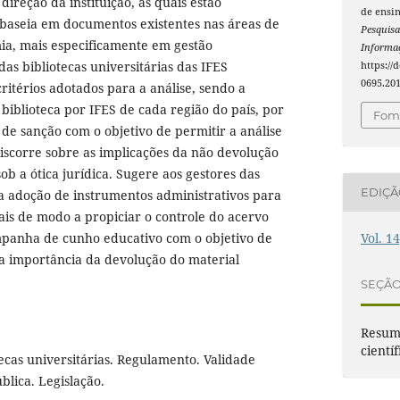
 direção da instituição, as quais estão
de ensin
 baseia em documentos existentes nas áreas de
Pesquisa
mia, mais especificamente em gestão
Informaç
as bibliotecas universitárias das IFES
https://
0695.20
critérios adotados para a análise, sendo a
iblioteca por IFES de cada região do país, por
Foma
a de sanção com o objetivo de permitir a análise
Discorre sobre as implicações da não devolução
sob a ótica jurídica. Sugere aos gestores das
EDIÇ
s a adoção de instrumentos administrativos para
is de modo a propiciar o controle do acervo
Vol. 1
panha de cunho educativo com o objetivo de
e a importância da devolução do material
SEÇÃ
Resumo
científ
cas universitárias. Regulamento. Validade
blica. Legislação.