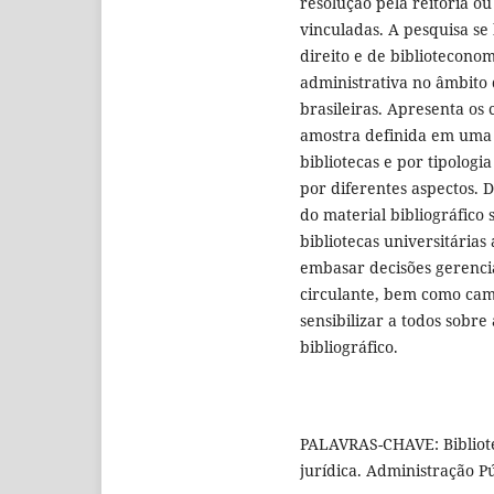
resolução pela reitoria ou
vinculadas. A pesquisa se
direito e de bibliotecono
administrativa no âmbito d
brasileiras. Apresenta os 
amostra definida em uma b
bibliotecas e por tipologi
por diferentes aspectos. 
do material bibliográfico 
bibliotecas universitária
embasar decisões gerencia
circulante, bem como cam
sensibilizar a todos sobr
bibliográfico.
PALAVRAS-CHAVE: Bibliote
jurídica. Administração Pú