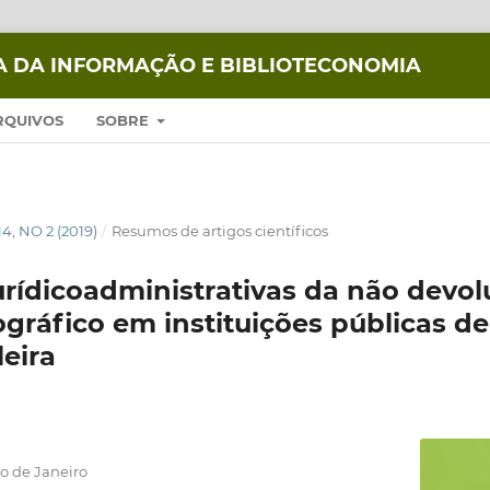
IA DA INFORMAÇÃO E BIBLIOTECONOMIA
RQUIVOS
SOBRE
14, NO 2 (2019)
/
Resumos de artigos científicos
urídicoadministrativas da não devo
ográfico em instituições públicas d
leira
o de Janeiro