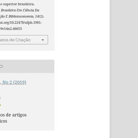
o superior brasileira.
 Brasileira Em Ciência Da
ão E Biblioteconomia
,
14
(2).
doi.org/10.22478/ufpb.1981-
19v14n2.46655
tos de Citação
ÃO
4, No 2 (2019)
O
s de artigos
icos