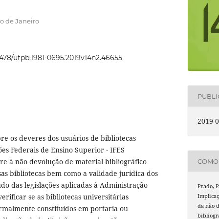
o de Janeiro
22478/ufpb.1981-0695.2019v14n2.46655
PUBL
2019-0
re os deveres dos usuários de bibliotecas
ções Federais de Ensino Superior - IFES
ere à não devolução de material bibliográfico
COMO 
sas bibliotecas bem como a validade jurídica dos
o das legislações aplicadas à Administração
Prado, P.
erificar se as bibliotecas universitárias
Implicaç
da não d
malmente constituídos em portaria ou
bibliogr