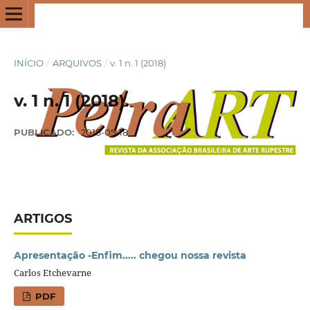
INÍCIO
/
ARQUIVOS
/
v. 1 n. 1 (2018)
v. 1 n. 1 (2018)
PUBLICADO:
2018-05-18
ARTIGOS
Apresentação -Enﬁm..... chegou nossa revista
Carlos Etchevarne
PDF