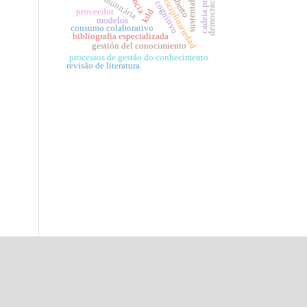
processo cognitivo
sustentabilidade
cadeia produtiva
transdisciplinariedad
democracia
proveedor
kdd
modelos
consumo colaborativo
bibliografia especializada
gestión del conocimiento
processos de gestão do conhecimento
revisão de literatura.