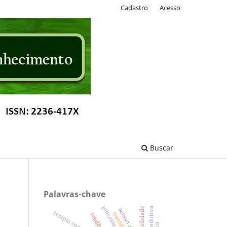
Cadastro
Acesso
Buscar
Palavras-chave
acesso aberto
terapia comunitária
tendência