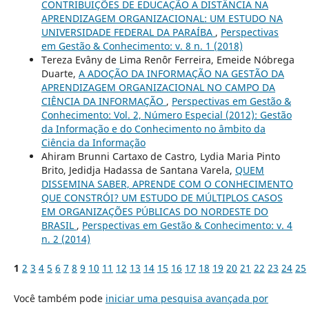
CONTRIBUIÇÕES DE EDUCAÇÃO A DISTÂNCIA NA
APRENDIZAGEM ORGANIZACIONAL: UM ESTUDO NA
UNIVERSIDADE FEDERAL DA PARAÍBA
,
Perspectivas
em Gestão & Conhecimento: v. 8 n. 1 (2018)
Tereza Evâny de Lima Renôr Ferreira, Emeide Nóbrega
Duarte,
A ADOÇÃO DA INFORMAÇÃO NA GESTÃO DA
APRENDIZAGEM ORGANIZACIONAL NO CAMPO DA
CIÊNCIA DA INFORMAÇÃO
,
Perspectivas em Gestão &
Conhecimento: Vol. 2, Número Especial (2012): Gestão
da Informação e do Conhecimento no âmbito da
Ciência da Informação
Ahiram Brunni Cartaxo de Castro, Lydia Maria Pinto
Brito, Jedidja Hadassa de Santana Varela,
QUEM
DISSEMINA SABER, APRENDE COM O CONHECIMENTO
QUE CONSTRÓI? UM ESTUDO DE MÚLTIPLOS CASOS
EM ORGANIZAÇÕES PÚBLICAS DO NORDESTE DO
BRASIL
,
Perspectivas em Gestão & Conhecimento: v. 4
n. 2 (2014)
1
2
3
4
5
6
7
8
9
10
11
12
13
14
15
16
17
18
19
20
21
22
23
24
25
Você também pode
iniciar uma pesquisa avançada por