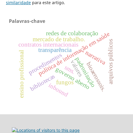
similaridade
para este artigo.
Palavras-chave
redes de colaboração
política de informação em saúde
mercado de trabalho.
arquivos públicos
contratos internacionais
transparência
narrativa
ensino profissional
procedimentos
padronização
valores
bioaerossois.
sms.
governo aberto
bibliotecas
fungos
inbound