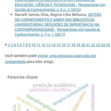
EDUCAÇÃO, CIÊNCIA E TECNOLOGIA
,
Perspectivas em
Gestão & Conhecimento: v. 6 n. 2 (2016)
Danielli Santos Silva, Regina Célia Belluzzo,
GESTÃO
DO CONHECIMENTO E SABER NAS BIBLIOTECAS
UNIVERSITÁRIAS: REFLEXÕES DE IMPORTÂNCIA NA
CONTEMPORANEIDADE
,
Perspectivas em Gestão &
Conhecimento: v. 7 n. 1 (2017)
1
2
3
4
5
6
7
8
9
10
11
12
13
14
15
16
17
18
19
20
21
22
23
24
25
Você também pode
iniciar uma pesquisa avançada por
similaridade
para este artigo.
Palavras-chave
terapia comunitária
produção acadêmica
periódico científico
transdisciplinariedad
processo cognitivo