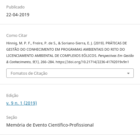
Publicado
22-04-2019
Como Citar
Hinnig, M. P. F., Freire, P. de S., & Soriano-Sierra, E. J. (2019). PRÁTICAS DE
GESTÃO DO CONHECIMENTO EM PROGRAMAS AMBIENTAIS DO RITO DO
LICENCIAMENTO AMBIENTAL DE COMPLEXOS EÓLICOS.
Perspectivas Em Gestão
& Conhecimento
,
9
(1), 266–284. https://doi.org/10.21714/2236-417X2019v9n1
Fomatos de Citação
Edição
v. 9 n. 1 (2019)
Seção
Memória de Evento Científico-Profissional