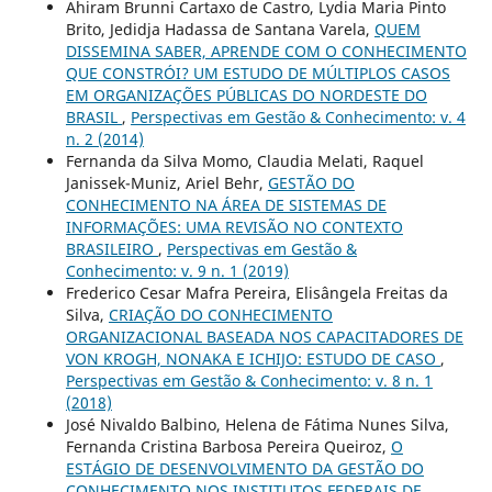
Ahiram Brunni Cartaxo de Castro, Lydia Maria Pinto
Brito, Jedidja Hadassa de Santana Varela,
QUEM
DISSEMINA SABER, APRENDE COM O CONHECIMENTO
QUE CONSTRÓI? UM ESTUDO DE MÚLTIPLOS CASOS
EM ORGANIZAÇÕES PÚBLICAS DO NORDESTE DO
BRASIL
,
Perspectivas em Gestão & Conhecimento: v. 4
n. 2 (2014)
Fernanda da Silva Momo, Claudia Melati, Raquel
Janissek-Muniz, Ariel Behr,
GESTÃO DO
CONHECIMENTO NA ÁREA DE SISTEMAS DE
INFORMAÇÕES: UMA REVISÃO NO CONTEXTO
BRASILEIRO
,
Perspectivas em Gestão &
Conhecimento: v. 9 n. 1 (2019)
Frederico Cesar Mafra Pereira, Elisângela Freitas da
Silva,
CRIAÇÃO DO CONHECIMENTO
ORGANIZACIONAL BASEADA NOS CAPACITADORES DE
VON KROGH, NONAKA E ICHIJO: ESTUDO DE CASO
,
Perspectivas em Gestão & Conhecimento: v. 8 n. 1
(2018)
José Nivaldo Balbino, Helena de Fátima Nunes Silva,
Fernanda Cristina Barbosa Pereira Queiroz,
O
ESTÁGIO DE DESENVOLVIMENTO DA GESTÃO DO
CONHECIMENTO NOS INSTITUTOS FEDERAIS DE