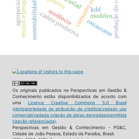
produção do conhecimento
consumo colaborativo
ensino e pesquisa.
agropecuária.
sustentabilidade
kdd
tendência
cadeia produtiva
modelos
restaurante
Os originais publicados na Perspectivas em Gestão &
Conhecimento estão disponibilizados de acordo com
uma
Licença Creative Commons 3.0 Brasil
(obrigatoriedade de atribuição de créditos/vedado uso
comercial/vedada criação de obras derivadas/permitida
citação referenciada)
.
Perspectivas em Gestão & Conhecimento - PG&C,
Cidade de João Pessoa, Estado da Paraíba, Brasil.