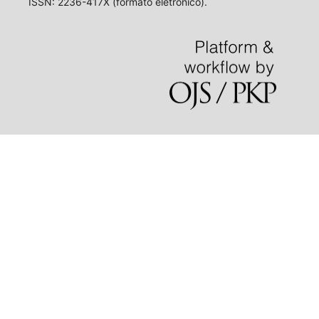
ISSN: 2236-417X (formato eletrônico).